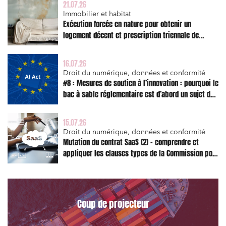
21.07.26
Immobilier et habitat
Exécution forcée en nature pour obtenir un
logement décent et prescription triennale de
l’action en réparation
16.07.26
Droit du numérique, données et conformité
#8 : Mesures de soutien à l’innovation : pourquoi le
bac à sable réglementaire est d’abord un sujet de
Relations commerciales et contrats
risque juridique
Associations et acteurs de l’économie sociale et
15.07.26
solidaire
Droit du numérique, données et conformité
Mutation du contrat SaaS (2) – comprendre et
Media et édition
appliquer les clauses types de la Commission pour
Immobilier et habitat
le Data Act
Entreprises du numérique
Établissements financiers
Coup de projecteur
Mobilité et transport