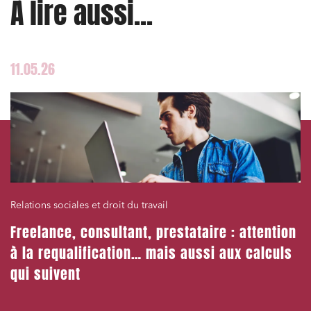
À lire aussi...
Commande publique
Projets immobiliers
Environnement
11.05.26
Urbanisme et aménagement
Banque finance et assurance
Droit des sociétés et Fusions-Acquisitions
J'ai lu et j'accepte la
politique de confidentialité
Relations sociales et droit du travail
Freelance, consultant, prestataire : attention
à la requalification… mais aussi aux calculs
qui suivent