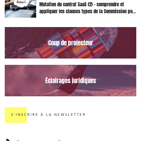
Mutation du contrat SaaS (2) – comprendre et
appliquer les clauses types de la Commission pour
le Data Act
Relations commerciales et contrats
Associations et acteurs de l’économie sociale et
solidaire
Coup de projecteur
Media et édition
Immobilier et habitat
Entreprises du numérique
Éclairages juridiques
Établissements financiers
Mobilité et transport
Règlement des litiges
Droit du numérique, données et conformité
S'INSCRIRE À LA NEWSLETTER
Relations sociales et droit du travail
Services publics et collectivités