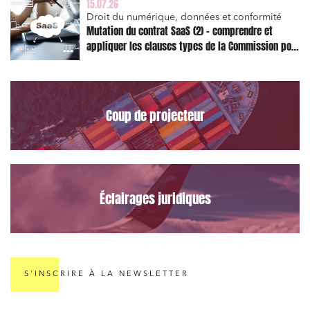
15.07.26
Droit du numérique, données et conformité
Mutation du contrat SaaS (2) – comprendre et
appliquer les clauses types de la Commission pour
Relations commerciales et contrats
le Data Act
Associations et acteurs de l’économie sociale et
solidaire
Coup de projecteur
Media et édition
Immobilier et habitat
Entreprises du numérique
Établissements financiers
Éclairages juridiques
Mobilité et transport
Règlement des litiges
Droit du numérique, données et conformité
S'INSCRIRE À LA NEWSLETTER
Relations sociales et droit du travail