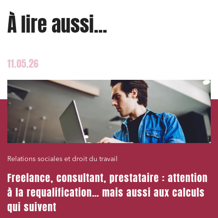
Services publics et collectivités
À lire aussi...
Commande publique
Projets immobiliers
Environnement
11.05.26
Urbanisme et aménagement
Banque finance et assurance
Droit des sociétés et Fusions-Acquisitions
J'ai lu et j'accepte la
politique de confidentialité
Relations sociales et droit du travail
Freelance, consultant, prestataire : attention
à la requalification… mais aussi aux calculs
qui suivent