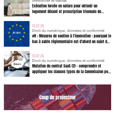
Immobilier et habitat
Projets immobiliers
Exécution forcée en nature pour obtenir un
Environnement
logement décent et prescription triennale de
l’action en réparation
Urbanisme et aménagement
16.07.26
Banque finance et assurance
Droit du numérique, données et conformité
#8 : Mesures de soutien à l’innovation : pourquoi le
Droit des sociétés et Fusions-Acquisitions
bac à sable réglementaire est d’abord un sujet de
risque juridique
15.07.26
Droit du numérique, données et conformité
J'ai lu et j'accepte la
politique de confidentialité
Mutation du contrat SaaS (2) – comprendre et
appliquer les clauses types de la Commission pour
le Data Act
Coup de projecteur