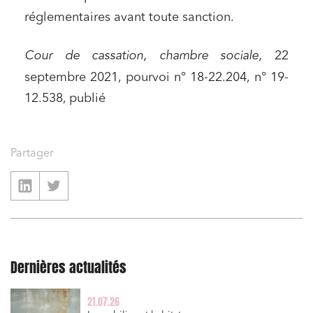
Relations commerciales et contrats
réglementaires avant toute sanction.
Associations et acteurs de l’économie sociale et
solidaire
Cour de cassation, chambre sociale,
22
Media et édition
septembre 2021, pourvoi n° 18-22.204, n° 19-
Immobilier et habitat
12.538, publié
Entreprises du numérique
Établissements financiers
Partager
Mobilité et transport
Règlement des litiges
Droit du numérique, données et conformité
Relations sociales et droit du travail
Dernières actualités
Services publics et collectivités
Commande publique
21.07.26