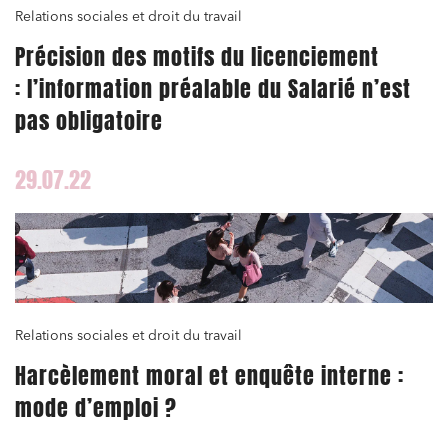
Associations et acteurs de l’économie sociale et
Relations sociales et droit du travail
solidaire
Précision des motifs du licenciement
Media et édition
: l’information préalable du Salarié n’est
Immobilier et habitat
pas obligatoire
Entreprises du numérique
Établissements financiers
29.07.22
Mobilité et transport
Règlement des litiges
Droit du numérique, données et conformité
Relations sociales et droit du travail
Relations sociales et droit du travail
Services publics et collectivités
Harcèlement moral et enquête interne :
Commande publique
mode d’emploi ?
Projets immobiliers
Environnement