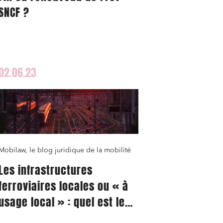
SNCF ?
02.06.23
Mobilaw, le blog juridique de la mobilité
Les infrastructures
ferroviaires locales ou « à
usage local » : quel est leur
champ d’application et