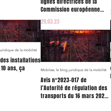
lignes directrices de la
our les petites
Commission européenne
esserte fine du
concernant le règlement
FDT) et les trains
29.03.23
« OSP »
du territoire ?
uridique de la mobilité
 des installations
 10 ans, ça
Mobilaw, le blog juridique de la mobilité
Avis n°2023-017 de
l’Autorité de régulation des
transports du 16 mars 2023
quant à la mise en œuvre