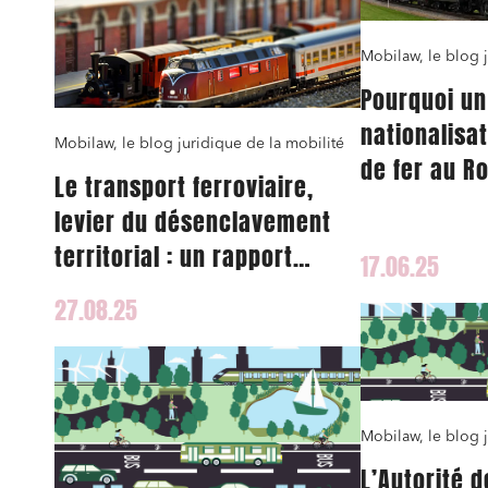
Mobilaw, le blog j
Pourquoi un
nationalisa
Relatio
Mobilaw, le blog juridique de la mobilité
de fer au R
Le transport ferroviaire,
Media e
levier du désenclavement
Entrepr
territorial : un rapport
17.06.25
Mobilité
parlementaire propose une
27.08.25
Droit d
stratégie nationale
conform
Services
Projets
Urbani
Mobilaw, le blog j
Droit de
L’Autorité d
Acquisi