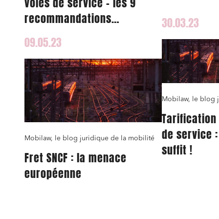
voies de service – les 9
prévisions p
recommandations
30.03.23
lignes de d
stratégiques de l’Autorité
territoire (L
09.05.23
de régulation des
d’équilibre 
transports
Mobilaw, le blog j
Tarification
de service :
Mobilaw, le blog juridique de la mobilité
suffit !
Fret SNCF : la menace
européenne