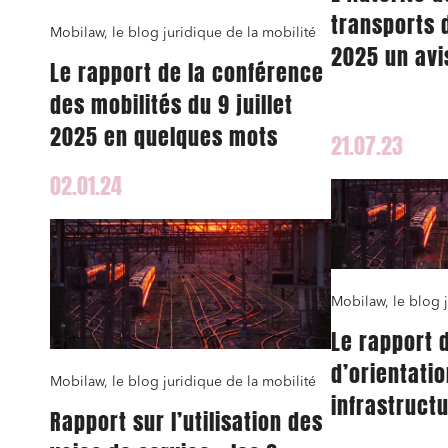
transports 
Mobilaw, le blog juridique de la mobilité
2025 un avi
Le rapport de la conférence
une redeva
J'ai lu 
des mobilités du 9 juillet
négociée en
2025 en quelques mots
21.07.23
et Trenitali
ligne grande
02.01.24
Marseille
Mobilaw, le blog j
Le rapport 
d’orientati
Mobilaw, le blog juridique de la mobilité
infrastructu
Rapport sur l’utilisation des
mobilités : 