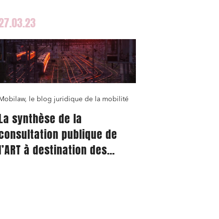
régime juridique ?
27.03.23
Mobilaw, le blog juridique de la mobilité
La synthèse de la
consultation publique de
l’ART à destination des
usagers et des clients
finaux des services de
transport ferroviaire