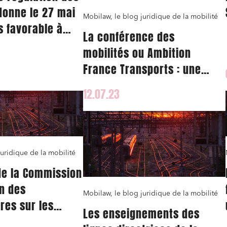
donne le 27 mai
Mobilaw, le blog juridique de la mobilité
s favorable à
La conférence des
nce marché
et j'accepte la
politique de confidentialité
mobilités ou Ambition
tre SNCF Réseau
France Transports : une
a France pour la
réflexion concertée et
 vitesse Paris-
12.07.23
dynamique sur le modèle
économique de toutes les
mobilités
uridique de la mobilité
de la Commission
on des
Mobilaw, le blog juridique de la mobilité
res sur les
Les enseignements des
quelles sont les