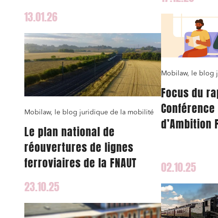
régime juri
mobilités
13.01.26
services n
multimodau
Mobilaw, le blog j
Focus du ra
Conférence 
Mobilaw, le blog juridique de la mobilité
d’Ambition 
Le plan national de
sur la tarif
réouvertures de lignes
services de
ferroviaires de la FNAUT
02.10.25
23.10.25