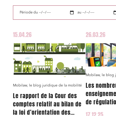
Période
du
au
15.04.26
26.03.26
Mobilaw, le blog j
Les nombre
Mobilaw, le blog juridique de la mobilité
enseignemen
Le rapport de la Cour des
de régulati
comptes relatif au bilan de
transports 
la loi d’orientation des
17.12.25