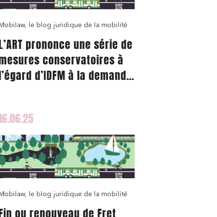
Mobilaw, le blog juridique de la mobilité
L’ART prononce une série de
mesures conservatoires à
nomie
l’égard d’IDFM à la demande
de RATP Smart System
s’agissant notamment des
16.06.25
conditions de délivrance du
Navigo Liberté +
ail
Mobilaw, le blog juridique de la mobilité
Fin ou renouveau de Fret