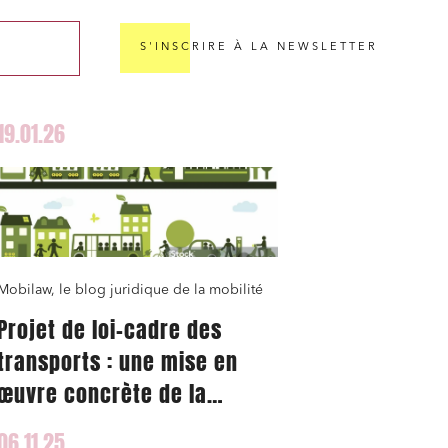
S'INSCRIRE À LA NEWSLETTER
19.01.26
Mobilaw, le blog juridique de la mobilité
Projet de loi-cadre des
transports : une mise en
œuvre concrète de la
conférence Ambition France
06.11.25