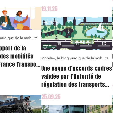
dique des
installation de service d’un
19.11.25
umériques
exploitant entrant !
x
uridique de la mobilité
pport de la
des mobilités
Mobilaw, le blog juridique de la mobilité
France Transport
Une vague d’accords-cadres
ication des
validée par l’Autorité de
 transport
régulation des transports
en juillet 2025 pour la
25.09.25
liaison Paris-Lyon