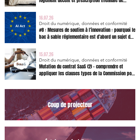
logement décent et prescription triennale de
l’action en réparation
16.07.26
Droit du numérique, données et conformité
#8 : Mesures de soutien à l’innovation : pourquoi le
bac à sable réglementaire est d’abord un sujet de
risque juridique
15.07.26
Droit du numérique, données et conformité
Mutation du contrat SaaS (2) – comprendre et
appliquer les clauses types de la Commission pour
le Data Act
Coup de projecteur