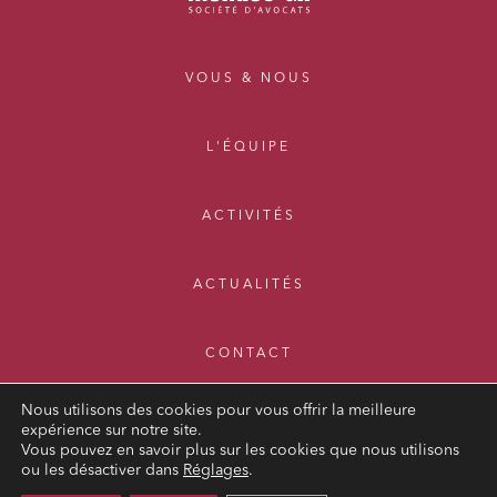
VOUS & NOUS
L'ÉQUIPE
ACTIVITÉS
ACTUALITÉS
CONTACT
Nous utilisons des cookies pour vous offrir la meilleure
expérience sur notre site.
Vous pouvez en savoir plus sur les cookies que nous utilisons
ou les désactiver dans
Réglages
.
MENTIONS LÉGALES