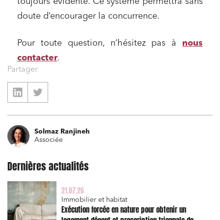
toujours évidente. Ce système permettra sans
Droit du numérique, données et conformité
doute d’encourager la concurrence.
Relations sociales et droit du travail
Services publics et collectivités
Pour toute question, n’hésitez pas à
nous
contacter
.
Commande publique
Partager
Projets immobiliers
Environnement
Urbanisme et aménagement
Banque finance et assurance
Solmaz Ranjineh
Associée
Droit des sociétés et Fusions-Acquisitions
Dernières actualités
21.07.26
J'ai lu et j'accepte la
politique de confidentialité
Immobilier et habitat
Exécution forcée en nature pour obtenir un