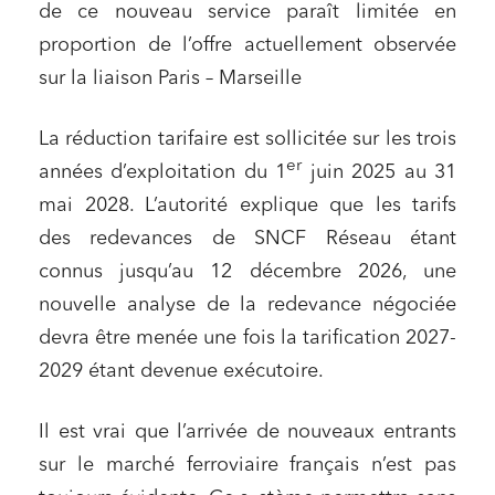
de ce nouveau service paraît limitée en
proportion de l’offre actuellement observée
sur la liaison Paris – Marseille
La réduction tarifaire est sollicitée sur les trois
er
années d’exploitation du 1
juin 2025 au 31
Relations commerciales et contrats
mai 2028. L’autorité explique que les tarifs
Associations et acteurs de l’économie sociale et
des redevances de SNCF Réseau étant
solidaire
connus jusqu’au 12 décembre 2026, une
Media et édition
nouvelle analyse de la redevance négociée
Immobilier et habitat
devra être menée une fois la tarification 2027-
Entreprises du numérique
2029 étant devenue exécutoire.
Établissements financiers
Il est vrai que l’arrivée de nouveaux entrants
Mobilité et transport
sur le marché ferroviaire français n’est pas
Règlement des litiges