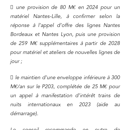
 une provision de 80 M€ en 2024 pour un
matériel Nantes-Lille, à confirmer selon la
réponse à l’appel d’offre des lignes Nantes
Relations commerciales et contrats
Bordeaux et Nantes Lyon, puis une provision
Associations et acteurs de l’économie sociale et
solidaire
de 259 M€ supplémentaires à partir de 2028
pour matériel et ateliers de nouvelles lignes de
Media et édition
jour ;
Immobilier et habitat
Entreprises du numérique
 le maintien d’une enveloppe inférieure à 300
Établissements financiers
M€/an sur le P203, complétée de 25 M€ pour
Mobilité et transport
un appel à manifestation d’intérêt trains de
Règlement des litiges
nuits internationaux en 2023 (aide au
démarrage).
Droit du numérique, données et conformité
Relations sociales et droit du travail