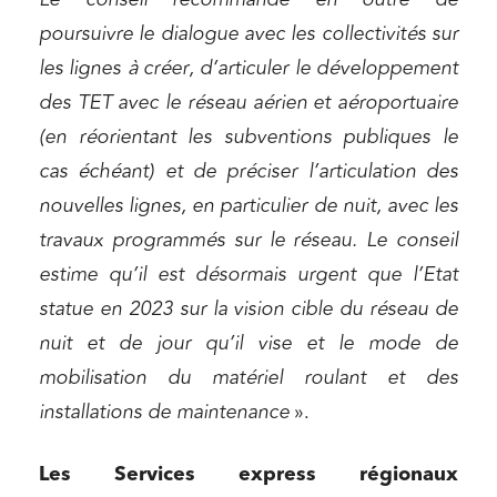
Le conseil recommande en outre de
Services publics et collectivités
poursuivre le dialogue avec les collectivités sur
Commande publique
les lignes à créer, d’articuler le développement
Projets immobiliers
des TET avec le réseau aérien et aéroportuaire
Environnement
(en réorientant les subventions publiques le
Urbanisme et aménagement
cas échéant) et de préciser l’articulation des
nouvelles lignes, en particulier de nuit, avec les
Banque finance et assurance
travaux programmés sur le réseau. Le conseil
Droit des sociétés et Fusions-Acquisitions
estime qu’il est désormais urgent que l’Etat
statue en 2023 sur la vision cible du réseau de
nuit et de jour qu’il vise et le mode de
J'ai lu et j'accepte la
politique de confidentialité
mobilisation du matériel roulant et des
installations de maintenance
».
Les Services express régionaux