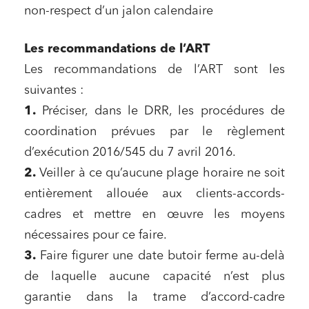
non-respect d’un jalon calendaire
solidaire
Media et édition
Les recommandations de l’ART
Immobilier et habitat
Les recommandations de l’ART sont les
Entreprises du numérique
suivantes :
Établissements financiers
1.
Préciser, dans le DRR, les procédures de
coordination prévues par le règlement
Mobilité et transport
d’exécution 2016/545 du 7 avril 2016.
Règlement des litiges
2.
Veiller à ce qu’aucune plage horaire ne soit
Droit du numérique, données et conformité
entièrement allouée aux clients-accords-
Relations sociales et droit du travail
cadres et mettre en œuvre les moyens
Services publics et collectivités
nécessaires pour ce faire.
Commande publique
3.
Faire figurer une date butoir ferme au-delà
de laquelle aucune capacité n’est plus
Projets immobiliers
garantie dans la trame d’accord-cadre
Environnement