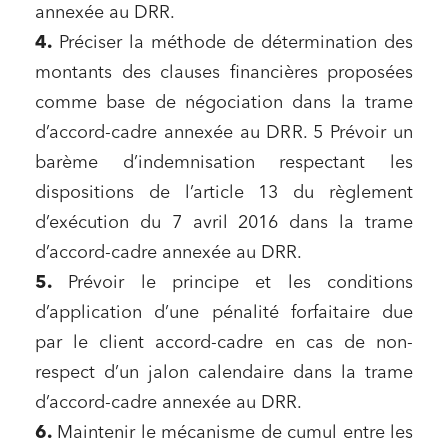
annexée au DRR.
Urbanisme et aménagement
4.
Préciser la méthode de détermination des
Banque finance et assurance
montants des clauses financières proposées
Droit des sociétés et Fusions-Acquisitions
comme base de négociation dans la trame
d’accord-cadre annexée au DRR. 5 Prévoir un
barème d’indemnisation respectant les
J'ai lu et j'accepte la
politique de confidentialité
dispositions de l’article 13 du règlement
d’exécution du 7 avril 2016 dans la trame
d’accord-cadre annexée au DRR.
5.
Prévoir le principe et les conditions
d’application d’une pénalité forfaitaire due
par le client accord-cadre en cas de non-
respect d’un jalon calendaire dans la trame
d’accord-cadre annexée au DRR.
6.
Maintenir le mécanisme de cumul entre les