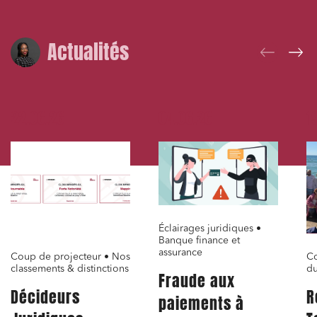
Commande publique
Projets immobiliers
Actualités
Environnement
Urbanisme et aménagement
Banque finance et assurance
22.06.26
04.06.26
1
Droit des sociétés et Fusions-Acquisitions
J'ai lu et j'accepte la
politique de confidentialité
Éclairages juridiques •
Banque finance et
assurance
Coup de projecteur • Nos
Co
classements & distinctions
du
Fraude aux
Décideurs
R
paiements à