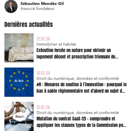
Sébastien Mendès-Gil
Associé fondateur
Dernières actualités
21.07.26
Immobilier et habitat
Exécution forcée en nature pour obtenir un
logement décent et prescription triennale de
l’action en réparation
Relations commerciales et contrats
16.07.26
Associations et acteurs de l’économie sociale et
solidaire
Droit du numérique, données et conformité
#8 : Mesures de soutien à l’innovation : pourquoi le
Media et édition
bac à sable réglementaire est d’abord un sujet de
risque juridique
Immobilier et habitat
15.07.26
Entreprises du numérique
Droit du numérique, données et conformité
Mutation du contrat SaaS (2) – comprendre et
Établissements financiers
appliquer les clauses types de la Commission pour
Mobilité et transport