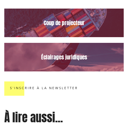
le Data Act
Règlement des litiges
Droit du numérique, données et conformité
Coup de projecteur
Relations sociales et droit du travail
Services publics et collectivités
Commande publique
Éclairages juridiques
Projets immobiliers
Environnement
Urbanisme et aménagement
S'INSCRIRE À LA NEWSLETTER
Banque finance et assurance
Droit des sociétés et Fusions-Acquisitions
À lire aussi...
J'ai lu et j'accepte la
politique de confidentialité