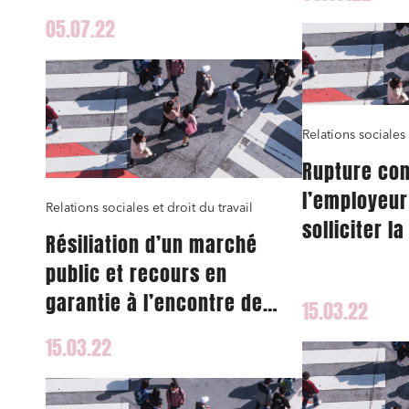
J'ai lu 
05.07.22
Relations sociales 
Rupture con
l’employeur
Relations sociales et droit du travail
solliciter la
Résiliation d’un marché
public et recours en
garantie à l’encontre de
15.03.22
l’organisme qui refuse de
15.03.22
reprendre le personnel