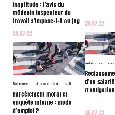
Inaptitude : l’avis du
médecin inspecteur du
Relatio
travail s’impose-t-il au juge
29.07.22
Media e
prud’homal ?
29.07.22
Entrepr
Mobilité
Droit d
conform
Relations sociales 
Services
Reclasseme
Projets
d’un salarié
Urbani
Relations sociales et droit du travail
d’obligation
Droit de
Harcèlement moral et
Acquisi
CSE
enquête interne : mode
d’emploi ?
05.07.22