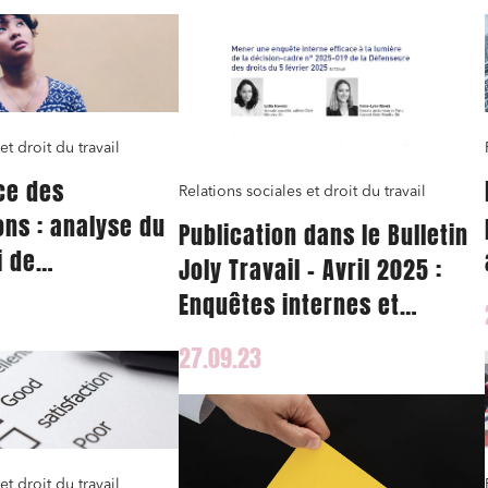
et droit du travail
ce des
Relations sociales et droit du travail
ns : analyse du
Publication dans le Bulletin
i de
Joly Travail – Avril 2025 :
n de la directive
Enquêtes internes et
prévention des risques de
27.09.23
discrimination et de
harcèlement
et droit du travail