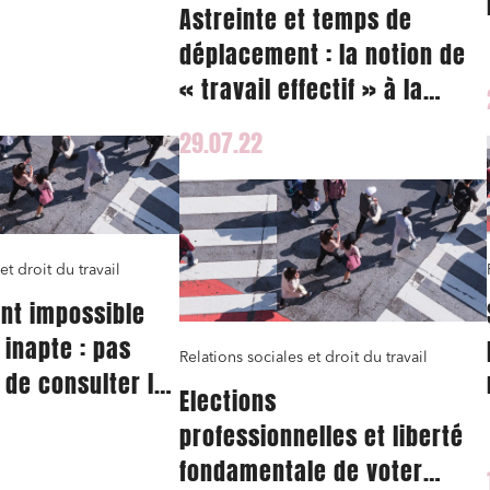
Astreinte et temps de
déplacement : la notion de
ns commerciales et contrats
Associations et acteurs de l’éco
sociale et solidaire
« travail effectif » à la
t édition
Immobilier et habitat
lumière du droit européen
29.07.22
ises du numérique
Établissements financiers
 et transport
Règlement des litiges
u numérique, données et
Relations sociales et droit du trav
ité
et droit du travail
 publics et collectivités
Commande publique
nt impossible
 immobiliers
Environnement
 inapte : pas
sme et aménagement
Banque finance et assurance
Relations sociales et droit du travail
 de consulter le
s sociétés et Fusions-
Elections
tions
professionnelles et liberté
fondamentale de voter