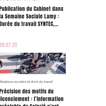
Publication du Cabinet dans
la Semaine Sociale Lamy :
Durée du travail SYNTEC,
comment appliquer ou
adapter la modalité 2 dite
29.07.22
« réalisation de missions »
?
Relations sociales et droit du travail
Précision des motifs du
licenciement : l’information