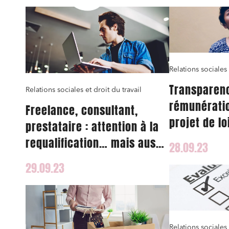
Relations sociales 
Transparen
Relations sociales et droit du travail
rémunératio
Freelance, consultant,
projet de lo
prestataire : attention à la
transpositio
requalification… mais aussi
28.09.23
européenne
aux calculs qui suivent
29.09.23
Relations sociales 