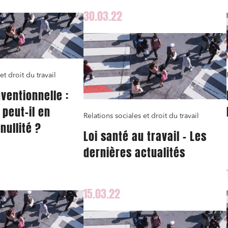
blanc ou nul
et j'accepte la
politique de confidentialité
30.03.22
et droit du travail
ventionnelle :
 peut-il en
Relations sociales et droit du travail
 nullité ?
Loi santé au travail – Les
dernières actualités
15.03.22