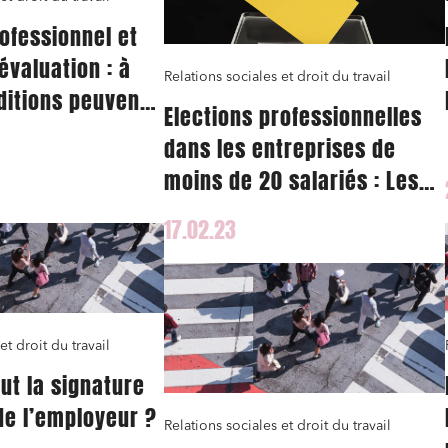
rofessionnel et
évaluation : à
Relations sociales et droit du travail
ditions peuvent-
Elections professionnelles
nus le même
dans les entreprises de
moins de 20 salariés : Les
précisions essentielles de
17.02.23
l’administration
et droit du travail
ut la signature
e l’employeur ?
Relations sociales et droit du travail