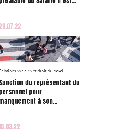
préalable du Salarié n’est
pas obligatoire
nomie
29.07.22
ail
Relations sociales et droit du travail
Sanction du représentant du
personnel pour
manquement à son
obligation de discrétion
15.03.22