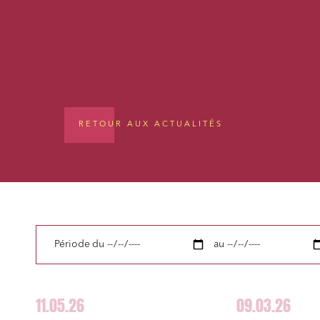
RETOUR AUX ACTUALITÉS
Période
du
au
11.05.26
09.03.26