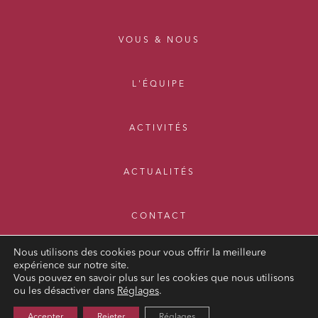
VOUS & NOUS
L'ÉQUIPE
ACTIVITÉS
ACTUALITÉS
CONTACT
Nous utilisons des cookies pour vous offrir la meilleure
expérience sur notre site.
Vous pouvez en savoir plus sur les cookies que nous utilisons
ou les désactiver dans
Réglages
.
MENTIONS LÉGALES
Accepter
Rejeter
Réglages