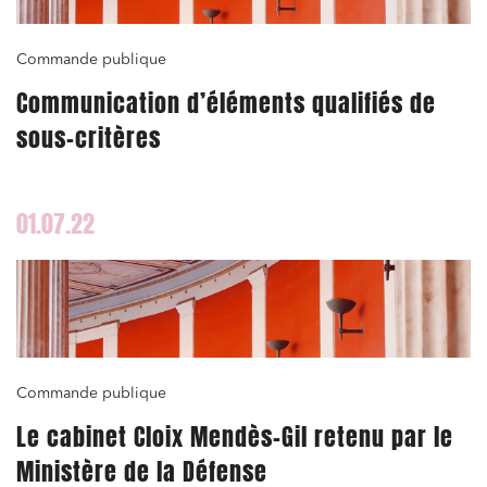
Règlement des litiges
Commande publique
Droit du numérique, données et conformité
Communication d’éléments qualifiés de
Relations sociales et droit du travail
sous-critères
Services publics et collectivités
Commande publique
01.07.22
Projets immobiliers
Environnement
Urbanisme et aménagement
Banque finance et assurance
Droit des sociétés et Fusions-Acquisitions
Commande publique
Le cabinet Cloix Mendès-Gil retenu par le
Ministère de la Défense
J'ai lu et j'accepte la
politique de confidentialité