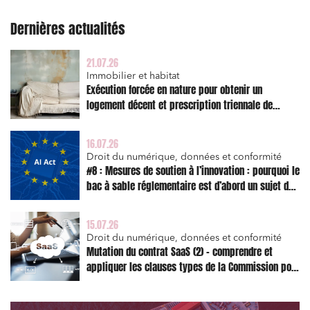
Règlement des litiges
Dernières actualités
Droit du numérique, données et conformité
21.07.26
Relations sociales et droit du travail
Immobilier et habitat
Exécution forcée en nature pour obtenir un
Services publics et collectivités
logement décent et prescription triennale de
Commande publique
l’action en réparation
Projets immobiliers
16.07.26
Droit du numérique, données et conformité
Environnement
#8 : Mesures de soutien à l’innovation : pourquoi le
bac à sable réglementaire est d’abord un sujet de
Urbanisme et aménagement
risque juridique
Banque finance et assurance
15.07.26
Droit des sociétés et Fusions-Acquisitions
Droit du numérique, données et conformité
Mutation du contrat SaaS (2) – comprendre et
appliquer les clauses types de la Commission pour
le Data Act
J'ai lu et j'accepte la
politique de confidentialité