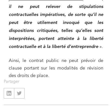
il ne peut relever de stipulations
contractuelles impératives, de sorte qu’il ne
peut être utilement invoqué que les
dispositions critiquées, telles qu’elles sont
interprétées, portent atteinte à la liberté
contractuelle et à la liberté d’entreprendre
».
Relations commerciales et contrats
Ainsi, le contrat public ne peut prévoir de
Associations et acteurs de l’économie sociale et
solidaire
clause portant sur les modalités de révision
Media et édition
des droits de place.
Partager
Immobilier et habitat
Entreprises du numérique
Établissements financiers
Mobilité et transport