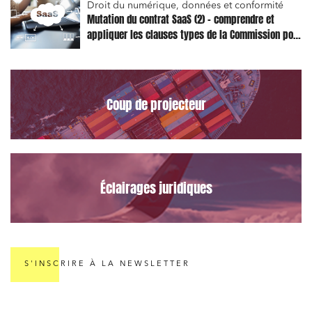
Droit du numérique, données et conformité
Mutation du contrat SaaS (2) – comprendre et
Projets immobiliers
appliquer les clauses types de la Commission pour
Environnement
le Data Act
Urbanisme et aménagement
Banque finance et assurance
Coup de projecteur
Droit des sociétés et Fusions-Acquisitions
Éclairages juridiques
J'ai lu et j'accepte la
politique de confidentialité
S'INSCRIRE À LA NEWSLETTER