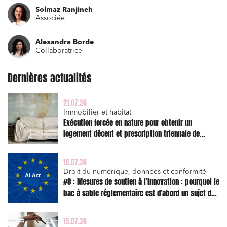
Solmaz Ranjineh
Associée
Relations commerciales et contrats
Associations et acteurs de l’économie sociale et
Alexandra Borde
solidaire
Collaboratrice
Media et édition
Dernières actualités
Immobilier et habitat
Entreprises du numérique
21.07.26
Immobilier et habitat
Établissements financiers
Exécution forcée en nature pour obtenir un
logement décent et prescription triennale de
Mobilité et transport
l’action en réparation
Règlement des litiges
16.07.26
Droit du numérique, données et conformité
Droit du numérique, données et conformité
#8 : Mesures de soutien à l’innovation : pourquoi le
Relations sociales et droit du travail
bac à sable réglementaire est d’abord un sujet de
risque juridique
Services publics et collectivités
15.07.26
Commande publique