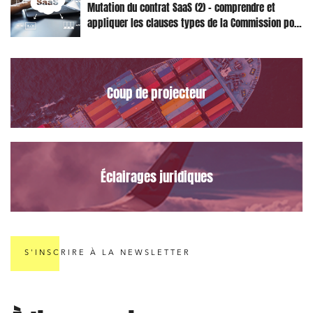
Mutation du contrat SaaS (2) – comprendre et
Projets immobiliers
appliquer les clauses types de la Commission pour
le Data Act
Environnement
Urbanisme et aménagement
Coup de projecteur
Banque finance et assurance
Droit des sociétés et Fusions-Acquisitions
Éclairages juridiques
J'ai lu et j'accepte la
politique de confidentialité
S'INSCRIRE À LA NEWSLETTER