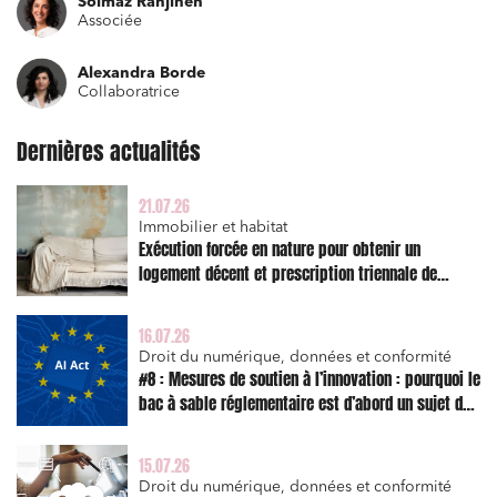
Solmaz Ranjineh
Associée
Relations commerciales et contrats
Alexandra Borde
Associations et acteurs de l’économie sociale et
Collaboratrice
solidaire
Media et édition
Dernières actualités
Immobilier et habitat
21.07.26
Entreprises du numérique
Immobilier et habitat
Exécution forcée en nature pour obtenir un
Établissements financiers
logement décent et prescription triennale de
Mobilité et transport
l’action en réparation
Règlement des litiges
16.07.26
Droit du numérique, données et conformité
Droit du numérique, données et conformité
#8 : Mesures de soutien à l’innovation : pourquoi le
bac à sable réglementaire est d’abord un sujet de
Relations sociales et droit du travail
risque juridique
Services publics et collectivités
15.07.26
Commande publique
Droit du numérique, données et conformité