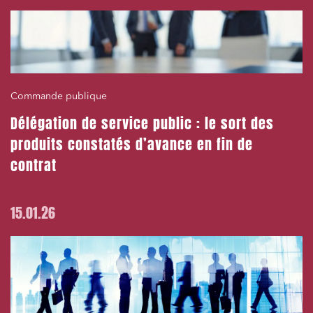
Commande publique
Délégation de service public : le sort des
produits constatés d’avance en fin de
contrat
15.01.26