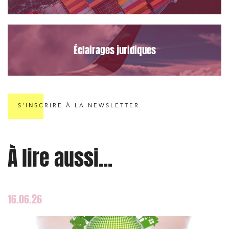
Éclairages juridiques
Relations commerciales et contrats
S'INSCRIRE À LA NEWSLETTER
Associations et acteurs de l’économie sociale et
solidaire
Media et édition
À lire aussi...
Immobilier et habitat
Entreprises du numérique
Établissements financiers
16.06.26
Mobilité et transport
Règlement des litiges