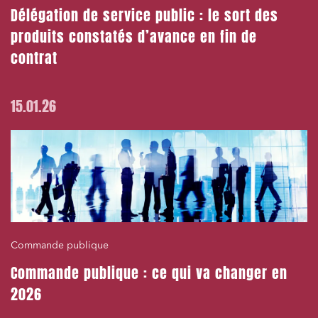
Délégation de service public : le sort des
produits constatés d’avance en fin de
contrat
15.01.26
Commande publique
Commande publique : ce qui va changer en
2026