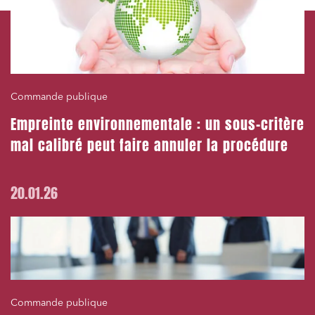
Droit du numérique, données et conformité
Relations sociales et droit du travail
Services publics et collectivités
Commande publique
Commande publique
Empreinte environnementale : un sous-critère
Projets immobiliers
mal calibré peut faire annuler la procédure
Environnement
Urbanisme et aménagement
20.01.26
Banque finance et assurance
Droit des sociétés et Fusions-Acquisitions
J'ai lu et j'accepte la
politique de confidentialité
Commande publique