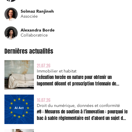
Solmaz Ranjineh
Relations commerciales et contrats
Associée
Associations et acteurs de l’économie sociale et
Alexandra Borde
solidaire
Collaboratrice
Media et édition
Dernières actualités
Immobilier et habitat
Entreprises du numérique
21.07.26
Immobilier et habitat
Établissements financiers
Exécution forcée en nature pour obtenir un
Mobilité et transport
logement décent et prescription triennale de
l’action en réparation
Règlement des litiges
16.07.26
Droit du numérique, données et conformité
Droit du numérique, données et conformité
#8 : Mesures de soutien à l’innovation : pourquoi le
Relations sociales et droit du travail
bac à sable réglementaire est d’abord un sujet de
risque juridique
Services publics et collectivités