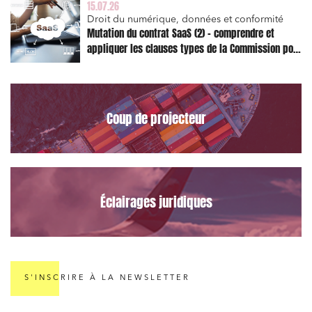
15.07.26
Commande publique
Droit du numérique, données et conformité
Projets immobiliers
Mutation du contrat SaaS (2) – comprendre et
appliquer les clauses types de la Commission pour
Environnement
le Data Act
Urbanisme et aménagement
Banque finance et assurance
Coup de projecteur
Droit des sociétés et Fusions-Acquisitions
J'ai lu et j'accepte la
politique de confidentialité
Éclairages juridiques
S'INSCRIRE À LA NEWSLETTER