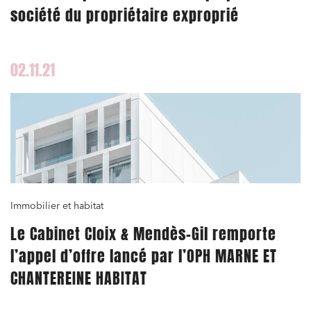
société du propriétaire exproprié
02.11.21
Immobilier et habitat
Le Cabinet Cloix & Mendès-Gil remporte
Relations commerciales et contrats
l’appel d’offre lancé par l’OPH MARNE ET
Associations et acteurs de l’économie sociale et
CHANTEREINE HABITAT
solidaire
Media et édition