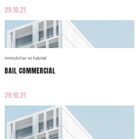
Immobilier et habitat
29.10.21
Entreprises du numérique
Établissements financiers
Mobilité et transport
Règlement des litiges
Immobilier et habitat
Droit du numérique, données et conformité
BAIL COMMERCIAL
Relations sociales et droit du travail
Services publics et collectivités
Commande publique
29.10.21
Projets immobiliers
Environnement
Urbanisme et aménagement
Banque finance et assurance