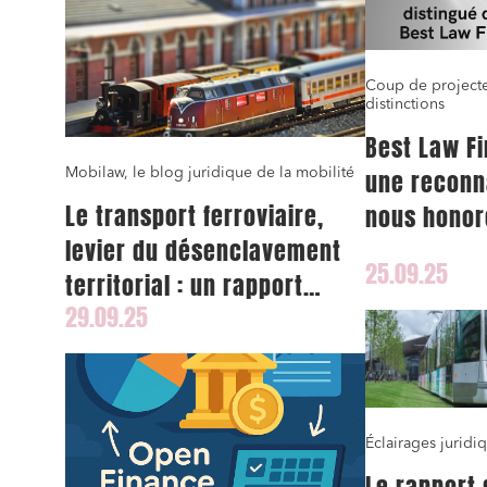
Coup de projecte
distinctions
Best Law Fi
Mobilaw, le blog juridique de la mobilité
une reconn
Le transport ferroviaire,
nous honor
levier du désenclavement
25.09.25
territorial : un rapport
29.09.25
parlementaire propose une
stratégie nationale
Éclairages juridi
Le rapport 