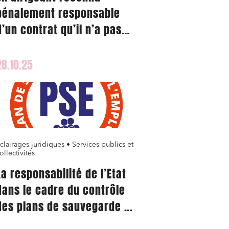
pénalement responsable
d’un contrat qu’il n’a pas
signé
28.10.25
ail
clairages juridiques • Services publics et
ollectivités
La responsabilité de l’Etat
dans le cadre du contrôle
des plans de sauvegarde de
l’emploi