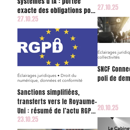
systèmes d’IA : portée
27.10.25
exacte des obligations pour
27.10.25
les juristes
Éclairages juridi
collectivités
SNCF Connec
Éclairages juridiques • Droit du
poli de dem
numérique, données et conformité
Sanctions simplifiées,
transferts vers le Royaume-
20.10.25
Uni : résumé de l’actu RGPD
23.10.25
du mois d’octobre