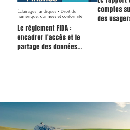
comptes sur
Éclairages juridiques • Droit du
des usager
numérique, données et conformité
collectif ur
Le règlement FiDA :
l’identifica
encadrer l’accès et le
leviers d’
partage des données
des recett
financières en Europe