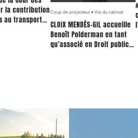
 la contribution
Coup de projecteur • Vie du cabinet
s au transport
CLOIX MENDÈS-GIL accueille
bain :
Benoît Polderman en tant
tion de plusieurs
qu’associé en Droit public
accroissement
des affaires
es
…
…
1
3
4
5
37