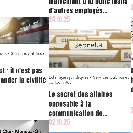
malveillant à la boîte mails
d’autres employés
24.10.25
sanctionné
ques • Services publics et
É
h
t : il n’est pas
ander la civilité
Éclairages juridiques • Services publics et
collectivités
Le secret des affaires
opposable à la
communication de
02.10.25
documents de l’Ecole
polytechnique