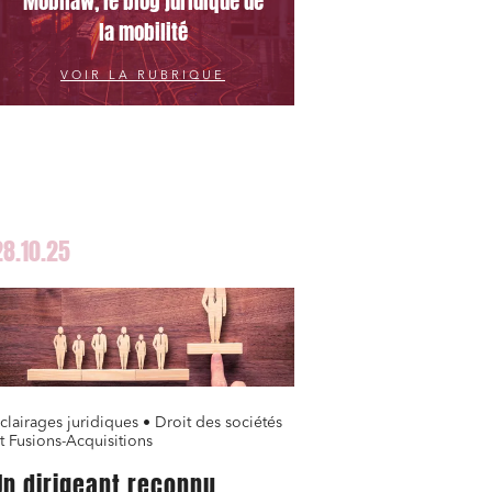
Mobilaw, le blog juridique de
la mobilité
VOIR LA RUBRIQUE
28.10.25
clairages juridiques • Droit des sociétés
t Fusions-Acquisitions
Un dirigeant reconnu
nomie