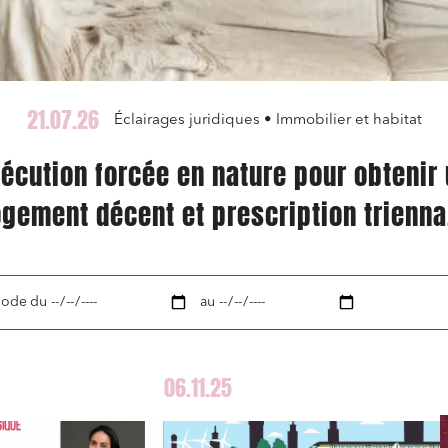
21.07.26
Éclairages juridiques • Immobilier et habitat
écution forcée en nature pour obtenir
ogement décent et prescription trienna
de l’action en réparation
iode
du
au
06.11.25