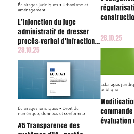
Éclairages juridiques • Urbanisme et
régularisat
aménagement
Media e
constructio
L’injonction du juge
sur un mêm
Entrepr
administratif de dresser
28.10.25
Mobilité
procès-verbal d’infraction
Droit d
28.10.25
aux règles d’urbanisme
conform
Services
Projets
Urbani
Éclairages jurid
publique
Droit de
Acquisi
Modificatio
Éclairages juridiques • Droit du
commande p
numérique, données et conformité
évaluation 
#5 Transparence des
J'ai lu 
énergétiqu