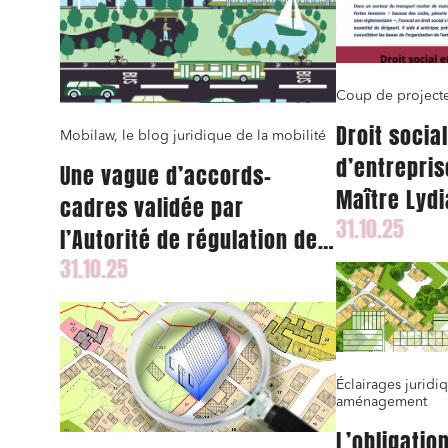
Coup de projecte
Droit socia
Mobilaw, le blog juridique de la mobilité
d’entrepris
Une vague d’accords-
Maître Lyd
cadres validée par
31.10.25
le FNTRmag
l’Autorité de régulation des
31.10.25
transports en juillet 2025
pour la liaison Paris-Lyon
Éclairages juridi
aménagement
L’obligatio
Relatio