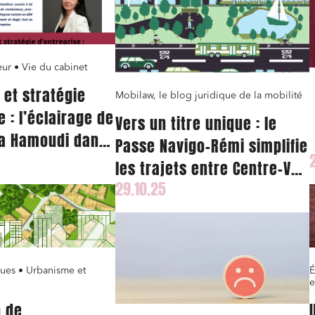
ur • Vie du cabinet
l et stratégie
Mobilaw, le blog juridique de la mobilité
e : l’éclairage de
Vers un titre unique : le
ia Hamoudi dans
Passe Navigo-Rémi simplifie
les trajets entre Centre-Val
29.10.25
de Loire et Île-de-France
ques • Urbanisme et
É
e
n de
ns commerciales et contrats
Associations et acteurs de l’éco