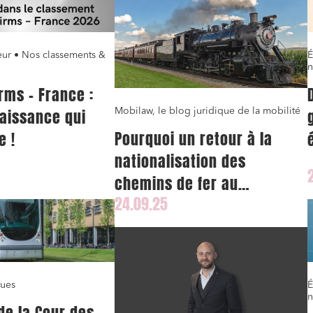
ur • Nos classements &
É
n
rms – France :
aissance qui
Mobilaw, le blog juridique de la mobilité
Pourquoi un retour à la
e !
nationalisation des
chemins de fer au
24.09.25
Royaume-Uni?
ques
É
n
de la Cour des