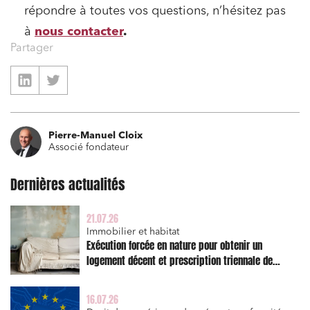
répondre à toutes vos questions, n’hésitez pas
à
nous contacter
.
Partager
Pierre-Manuel Cloix
Associé fondateur
Dernières actualités
21.07.26
Relations commerciales et contrats
Immobilier et habitat
Exécution forcée en nature pour obtenir un
Associations et acteurs de l’économie sociale et
logement décent et prescription triennale de
solidaire
l’action en réparation
Media et édition
16.07.26
Immobilier et habitat