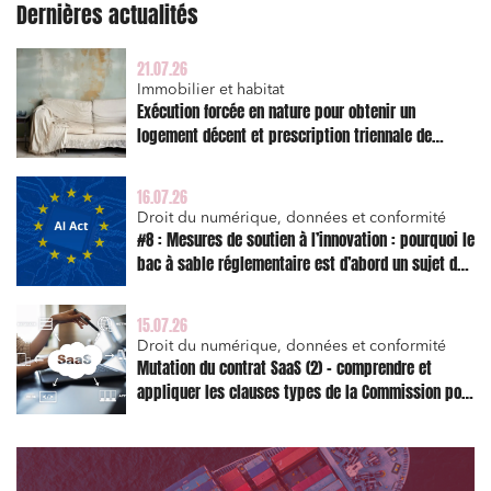
Dernières actualités
Associations et acteurs de l’économie sociale et
solidaire
Media et édition
21.07.26
Immobilier et habitat
Immobilier et habitat
Exécution forcée en nature pour obtenir un
logement décent et prescription triennale de
Entreprises du numérique
l’action en réparation
Établissements financiers
16.07.26
Droit du numérique, données et conformité
Mobilité et transport
#8 : Mesures de soutien à l’innovation : pourquoi le
Règlement des litiges
bac à sable réglementaire est d’abord un sujet de
risque juridique
Droit du numérique, données et conformité
15.07.26
Relations sociales et droit du travail
Droit du numérique, données et conformité
Mutation du contrat SaaS (2) – comprendre et
Services publics et collectivités
appliquer les clauses types de la Commission pour
Commande publique
le Data Act
Projets immobiliers
Environnement