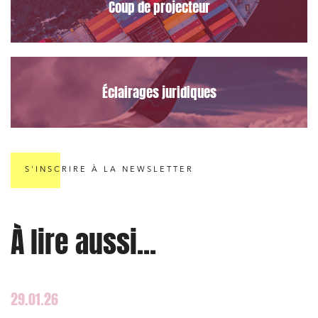
Coup de projecteur
Urbanisme et aménagement
Banque finance et assurance
Droit des sociétés et Fusions-Acquisitions
Éclairages juridiques
J'ai lu et j'accepte la
politique de confidentialité
S'INSCRIRE À LA NEWSLETTER
À lire aussi...
29.01.26