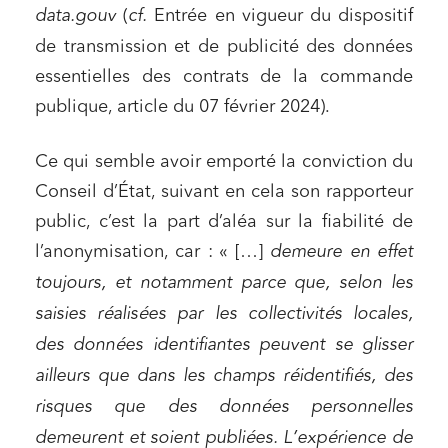
Relations sociales et droit du travail
data.gouv
(
cf.
Entrée en vigueur du dispositif
Services publics et collectivités
de transmission et de publicité des données
Commande publique
essentielles des contrats de la commande
publique, article du 07 février 2024).
Projets immobiliers
Environnement
Ce qui semble avoir emporté la conviction du
Urbanisme et aménagement
Conseil d’État, suivant en cela son rapporteur
Banque finance et assurance
public, c’est la part d’aléa sur la fiabilité de
Droit des sociétés et Fusions-Acquisitions
l’anonymisation, car : « […]
demeure en effet
toujours, et notamment parce que, selon les
saisies réalisées par les collectivités locales,
des données identifiantes peuvent se glisser
J'ai lu et j'accepte la
politique de confidentialité
ailleurs que dans les champs réidentifiés, des
risques que des données personnelles
demeurent et soient publiées. L’expérience de