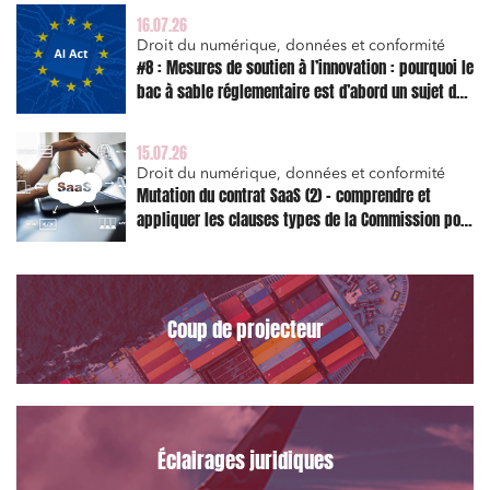
16.07.26
Droit du numérique, données et conformité
#8 : Mesures de soutien à l’innovation : pourquoi le
bac à sable réglementaire est d’abord un sujet de
risque juridique
15.07.26
Droit du numérique, données et conformité
Mutation du contrat SaaS (2) – comprendre et
appliquer les clauses types de la Commission pour
le Data Act
Coup de projecteur
Éclairages juridiques