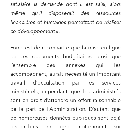
satisfaire la demande dont il est saisi, alors
même qu'il disposerait des ressources
financières et humaines permettant de réaliser
ce développement
».
Relations commerciales et contrats
Associations et acteurs de l’économie sociale et
Force est de reconnaître que la mise en ligne
solidaire
de ces documents budgétaires, ainsi que
Media et édition
l’ensemble des annexes qui les
Immobilier et habitat
accompagnent, aurait nécessité un important
Entreprises du numérique
travail d'occultation par les services
Établissements financiers
ministériels, cependant que les administrés
sont en droit d’attendre un effort raisonnable
Mobilité et transport
de la part de l’Administration. D’autant que
Règlement des litiges
de nombreuses données publiques sont déjà
Droit du numérique, données et conformité
disponibles en ligne, notamment sur