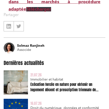
dans les marchés à procédure
adaptée
Télécharger
Partager
Solmaz Ranjineh
Associée
Dernières actualités
21.07.26
Relations commerciales et contrats
Immobilier et habitat
Exécution forcée en nature pour obtenir un
Associations et acteurs de l’économie sociale et
logement décent et prescription triennale de
solidaire
l’action en réparation
Media et édition
16.07.26
Immobilier et habitat
Droit du numérique, données et conformité