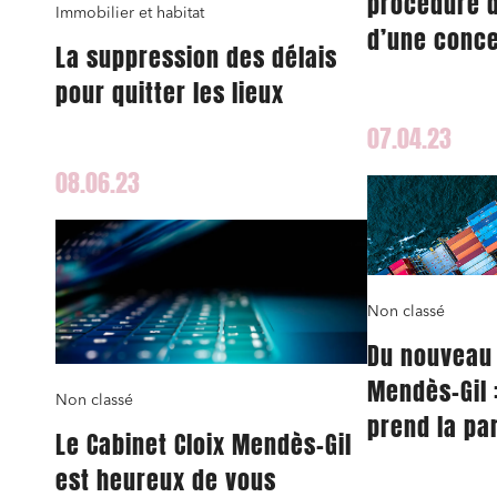
procédure d
conform
Immobilier et habitat
d’une conce
La suppression des délais
Services
pour quitter les lieux
Projets
Urbani
07.04.23
Droit de
08.06.23
Acquisi
J'ai lu 
Non classé
Du nouveau 
Mendès-Gil :
Non classé
prend la par
Le Cabinet Cloix Mendès-Gil
est heureux de vous