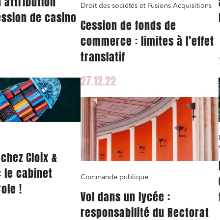
’attribution
ité
Droit des sociétés et Fusions-Acquisitions
ssion de casino
Cession de fonds de
 publics et collectivités
Commande publique
commerce : limites à l’effet
 immobiliers
Environnement
translatif
sme et aménagement
Banque finance et assurance
s sociétés et Fusions-
27.12.22
tions
et j'accepte la
politique de confidentialité
chez Cloix &
 le cabinet
Commande publique
ole !
Vol dans un lycée :
responsabilité du Rectorat