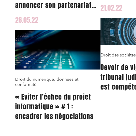
annoncer son partenariat
21.02.22
avec Erium, acteur
26.05.22
spécialisé de la prévention
des risques cyber
Droit des sociétés
Devoir de vi
tribunal jud
Droit du numérique, données et
est compét
conformité
« Eviter l’échec du projet
informatique » # 1 :
encadrer les négociations