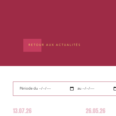
RETOUR AUX ACTUALITÉS
Période
du
au
13.07.26
26.05.26