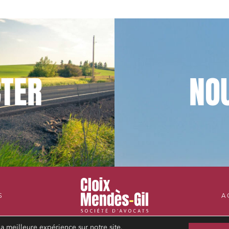
TER
NO
S
A
la meilleure expérience sur notre site.