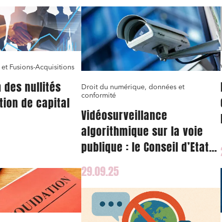
 et Fusions-Acquisitions
 des nullités
Droit du numérique, données et
conformité
ion de capital
Vidéosurveillance
algorithmique sur la voie
publique : le Conseil d’Etat
rappelle le cadre légal
29.09.25
applicable