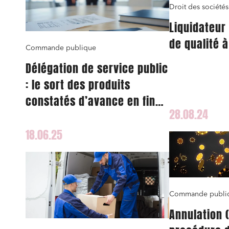
Droit des sociétés
Liquidateur
de qualité à
Commande publique
Délégation de service public
: le sort des produits
constatés d’avance en fin
28.08.24
de contrat
18.06.25
Relatio
Media e
Entrepr
Commande publi
Mobilité
Annulation 
Droit d