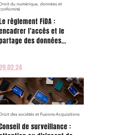
Droit du numérique, données et
conformité
Le règlement FiDA :
encadrer l’accès et le
partage des données
financières en Europe
29.02.24
nomie
Droit des sociétés et Fusions-Acquisitions
Conseil de surveillance :
ail