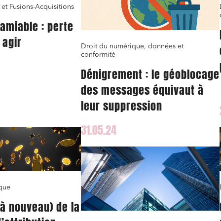
 et Fusions-Acquisitions
 amiable : perte
 agir
Droit du numérique, données et
conformité
Dénigrement : le géoblocage
des messages équivaut à
leur suppression
31.05.24
ns commerciales et contrats
Associations et acteurs de l’éco
sociale et solidaire
t édition
Immobilier et habitat
ises du numérique
Établissements financiers
que
 et transport
Règlement des litiges
(à nouveau) de la
u numérique, données et
Relations sociales et droit du trav