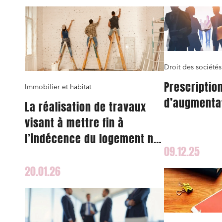
Droit des sociétés
Prescription
Immobilier et habitat
d’augmentat
La réalisation de travaux
visant à mettre fin à
l’indécence du logement ne
09.12.25
peut justifier un congé pour
motif légitime et sérieux
20.01.26