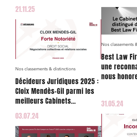
21.11.25
Nos classements &
Best Law Fi
une reconn
Nos classements & distinctions
nous honore
Décideurs Juridiques 2025 :
Cloix Mendès-Gil parmi les
meilleurs Cabinets
31.05.24
d’Avocats français en
03.07.24
Relations Sociales & Droit du
Travail