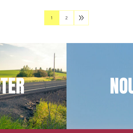
1
2
TER
NO