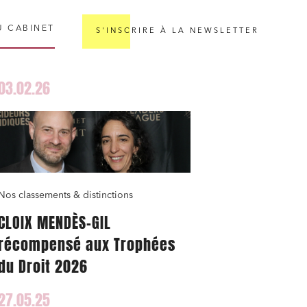
U CABINET
S'INSCRIRE À LA NEWSLETTER
03.02.26
Nos classements & distinctions
CLOIX MENDÈS-GIL
récompensé aux Trophées
du Droit 2026
27.05.25