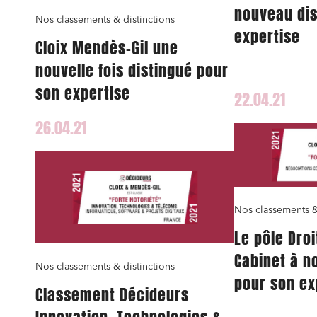
nouveau dis
Nos classements & distinctions
expertise
Cloix Mendès-Gil une
nouvelle fois distingué pour
J'ai lu 
son expertise
22.04.21
26.04.21
Nos classements &
Le pôle Droi
Cabinet à n
Nos classements & distinctions
pour son ex
Classement Décideurs