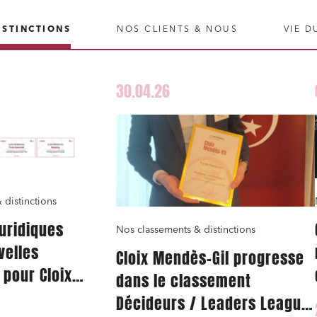
ISTINCTIONS
NOS CLIENTS & NOUS
VIE D
30.04.26
 distinctions
uridiques
Nos classements & distinctions
velles
Cloix Mendès-Gil progresse
 pour Cloix
dans le classement
Décideurs / Leaders League