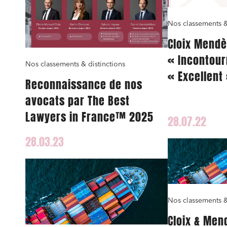
Nos classements &
Cloix Mendè
« Incontour
Relatio
Nos classements & distinctions
« Excellent 
Reconnaissance de nos
Media e
notoriété »
avocats par The Best
Entrepr
Classement
Lawyers in France™ 2025
28.07.22
Mobilité
28.03.23
Droit d
conform
Services
Projets
Urbani
Nos classements &
Cloix & Men
Droit de
Acquisi