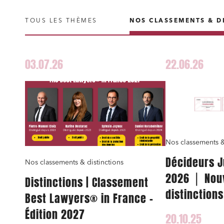
TOUS LES THÈMES
NOS CLASSEMENTS & D
03.07.26
22.06.26
Nos classements &
Décideurs J
Nos classements & distinctions
2026 ⎪ Nou
Distinctions | Classement
distinctions
Best Lawyers® in France –
Mendès-Gil
Édition 2027
20.10.25