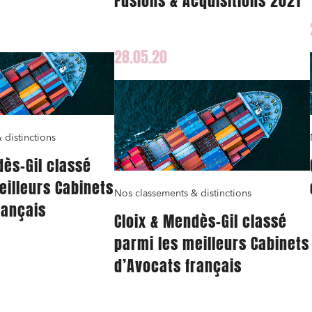
Fusions & Acquisitions 2021
28.05.20
 distinctions
dès-Gil classé
eilleurs Cabinets
Nos classements & distinctions
rançais
Cloix & Mendès-Gil classé
parmi les meilleurs Cabinets
d’Avocats français