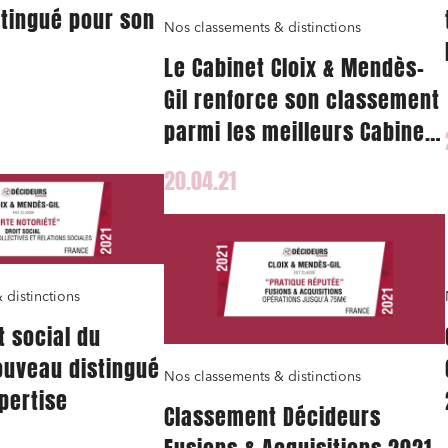
tingué pour son
Nos classements & distinctions
Le Cabinet Cloix & Mendès-
Gil renforce son classement
et j'accepte la
politique de confidentialité
parmi les meilleurs Cabinets
d’Avocats français
20.04.21
 distinctions
t social du
ouveau distingué
Nos classements & distinctions
pertise
Classement Décideurs