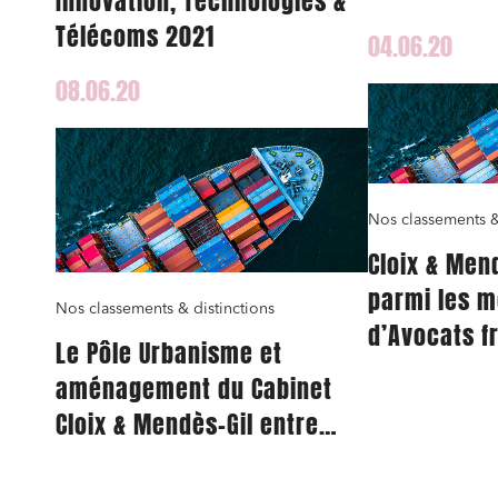
Innovation, Technologies &
Télécoms 2021
04.06.20
08.06.20
Nos classements &
Cloix & Men
parmi les m
Nos classements & distinctions
d’Avocats f
Le Pôle Urbanisme et
aménagement du Cabinet
Cloix & Mendès-Gil entre
dans le classement des
meilleurs Cabinets