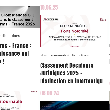
en Droit des données et
10.06.25
cybersécurité
 distinctions
rms – France :
aissance qui
Nos classements & distinctions
 !
Classement Décideurs
Juridiques 2025 –
Distinction en informatique
et projets digitaux
08.04.24