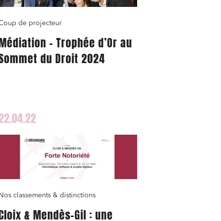
Coup de projecteur
Médiation – Trophée d’Or au
Sommet du Droit 2024
nomie
22.04.22
ail
Nos classements & distinctions
Cloix & Mendès-Gil : une