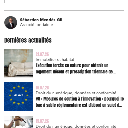
Relations commerciales et contrats
Sébastien Mendès-Gil
Associations et acteurs de l’économie sociale et
Associé fondateur
solidaire
Media et édition
Dernières actualités
Immobilier et habitat
21.07.26
Entreprises du numérique
Immobilier et habitat
Exécution forcée en nature pour obtenir un
Établissements financiers
logement décent et prescription triennale de
Mobilité et transport
l’action en réparation
Règlement des litiges
16.07.26
Droit du numérique, données et conformité
Droit du numérique, données et conformité
#8 : Mesures de soutien à l’innovation : pourquoi le
bac à sable réglementaire est d’abord un sujet de
Relations sociales et droit du travail
risque juridique
Services publics et collectivités
15.07.26
Commande publique
Droit du numérique, données et conformité