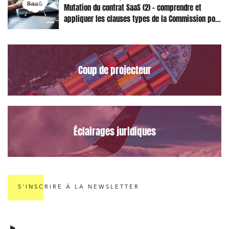
Mutation du contrat SaaS (2) – comprendre et
Projets immobiliers
appliquer les clauses types de la Commission pour
le Data Act
Environnement
Urbanisme et aménagement
Coup de projecteur
Banque finance et assurance
Droit des sociétés et Fusions-Acquisitions
Éclairages juridiques
J'ai lu et j'accepte la
politique de confidentialité
S'INSCRIRE À LA NEWSLETTER