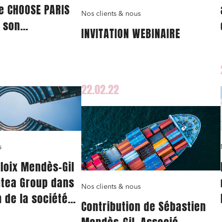
 CHOOSE PARIS
Nos clients & nous
 son
INVITATION WEBINAIRE
ent avec le
et j'accepte la
politique de confidentialité
onal du
22.02.22
s
Cloix Mendès-Gil
ntea Group dans
Nos clients & nous
n de la société
Contribution de Sébastien
cialisée en