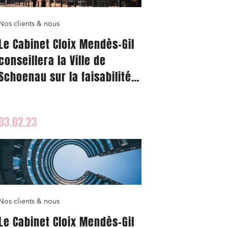
Nos clients & nous
Le Cabinet Cloix Mendès-Gil
conseillera la Ville de
nomie
Schoenau sur la faisabilité
juridique de la mise en
place d’une navette fluviale
03.02.23
transfrontalière jusqu’à
Weisweil en Allemagne
ail
Nos clients & nous
Le Cabinet Cloix Mendès-Gil