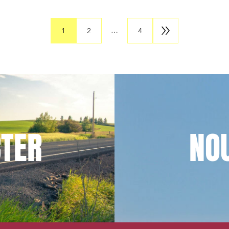
…
1
2
4
TER
NO