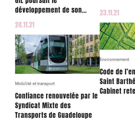
GIL poursuit le
informatiqu
développement de son
23.11.21
Antéa Group
département droit
24.11.21
immobilier.
Environnement
Code de l’e
Saint Barthé
Mobilité et transport
Cabinet ret
Confiance renouvelée par le
Syndicat Mixte des
Transports de Guadeloupe