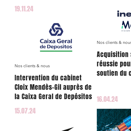
19.11.24
Nos clients & nou
Acquisition
réussie pou
Nos clients & nous
soutien du 
Intervention du cabinet
Mendès-Gil
Cloix Mendès-Gil auprès de
la Caixa Geral de Depósitos
16.04.24
15.07.24