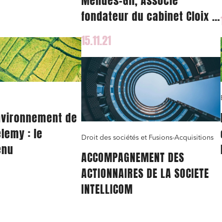
Mendès-Gil, Associé
e industrielle
fondateur du cabinet Cloix &
 x TLG-Pro
Mendès-Gil, à l’ouvrage « La
15.11.21
responsabilité civile du
banquier aujourd’hui »
nvironnement de
lemy : le
Droit des sociétés et Fusions-Acquisitions
enu
ACCOMPAGNEMENT DES
ACTIONNAIRES DE LA SOCIETE
INTELLICOM