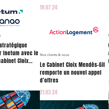
19.07.24
s
 stratégique
r Inetum avec le
Nos clients & nous
cabinet Cloix
Le Cabinet Cloix Mendès-Gil
remporte un nouvel appel
d’offres
21.03.24