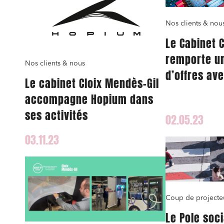
Nos clients & nou
Le Cabinet 
remporte un
Relatio
Nos clients & nous
d’offres ave
Le cabinet Cloix Mendès-Gil
Media e
pays du Lun
accompagne Hopium dans
Entrepr
ses activités
02.05.23
Mobilité
03.11.23
Droit d
conform
Services
Projets
Urbani
Coup de projecte
Le Pole soci
Droit de
Acquisi