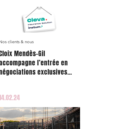
Nos clients & nous
Cloix Mendès-Gil
accompagne l’entrée en
négociations exclusives
d’Inetum avec la société
AnaCap en vue de la vente
14.02.24
de la société Cleva