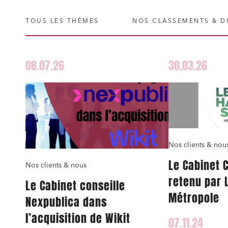
TOUS LES THÈMES
NOS CLASSEMENTS & D
08.07.26
30.03.26
Nos clients & nou
Le Cabinet 
Nos clients & nous
retenu par 
Le Cabinet conseille
Métropole
Nexpublica dans
l’acquisition de Wikit
07.11.24