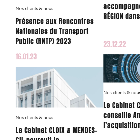
accompagne
Nos clients & nous
RÉGION dans
Présence aux Rencontres
rapprochem
Nationales du Transport
J'ai lu 
Comité Régi
Public (RNTP) 2023
23.12.22
Tourisme.
16.01.23
Nos clients & nou
Le Cabinet 
conseille A
Nos clients & nous
l’acquisitio
Le Cabinet CLOIX & MENDES-
TLG-PRO spé