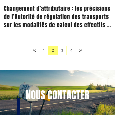
Changement d’attributaire : les précisions
de l’Autorité de régulation des transports
sur les modalités de calcul des effectifs à
transférer
1
2
3
4
NOUS
CONTACTER