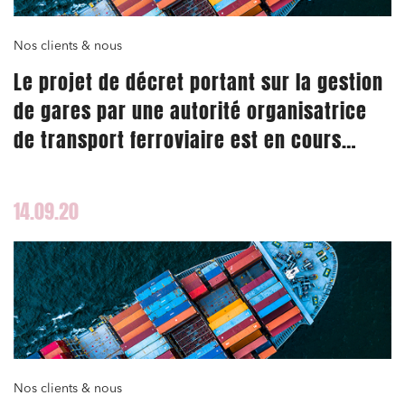
Services publics et collectivités
Commande publique
Nos clients & nous
Le projet de décret portant sur la gestion
Projets immobiliers
de gares par une autorité organisatrice
Environnement
de transport ferroviaire est en cours
Urbanisme et aménagement
d’élaboration – l’ART lance une
Banque finance et assurance
consultation publique
Droit des sociétés et Fusions-Acquisitions
14.09.20
J'ai lu et j'accepte la
politique de confidentialité
Nos clients & nous