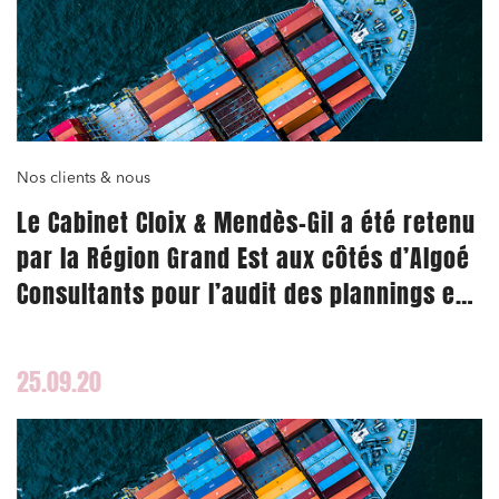
Relations commerciales et contrats
Associations et acteurs de l’économie sociale et
solidaire
Nos clients & nous
Media et édition
Le Cabinet Cloix & Mendès-Gil a été retenu
Immobilier et habitat
par la Région Grand Est aux côtés d’Algoé
Entreprises du numérique
Consultants pour l’audit des plannings et
matrices des risques des lignes
Établissements financiers
ferroviaires ouvertes à la concurrence
Mobilité et transport
25.09.20
Règlement des litiges
Droit du numérique, données et conformité
Relations sociales et droit du travail