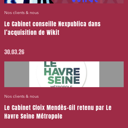
Droit des sociétés et Fusions-Acquisitions
Nos clients & nous
Le Cabinet conseille Nexpublica dans
J'ai lu et j'accepte la
politique de confidentialité
l’acquisition de Wikit
30.03.26
Nos clients & nous
Le Cabinet Cloix Mendès-Gil retenu par Le
Havre Seine Métropole