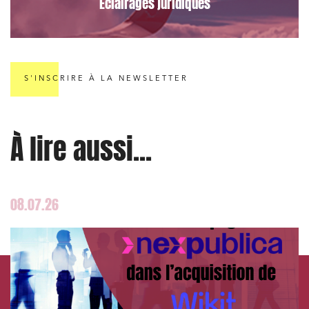
Éclairages juridiques
Immobilier et habitat
Entreprises du numérique
Établissements financiers
Mobilité et transport
S'INSCRIRE À LA NEWSLETTER
Règlement des litiges
Droit du numérique, données et conformité
À lire aussi...
Relations sociales et droit du travail
Services publics et collectivités
Commande publique
08.07.26
Projets immobiliers
Environnement
Urbanisme et aménagement
Banque finance et assurance