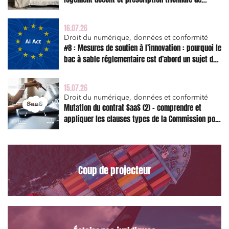
l’action en réparation
16.07.26
Droit du numérique, données et conformité
#8 : Mesures de soutien à l’innovation : pourquoi le
bac à sable réglementaire est d’abord un sujet de
risque juridique
15.07.26
Droit du numérique, données et conformité
Mutation du contrat SaaS (2) – comprendre et
appliquer les clauses types de la Commission pour
le Data Act
Coup de projecteur
Relations commerciales et contrats
Associations et acteurs de l’économie sociale et
solidaire
Media et édition