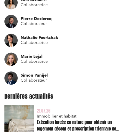
Lola Civalleri
Collaboratrice
Pierre Declercq
Collaborateur
Nathalie Feertchak
Collaboratrice
Marie Lejal
Collaboratrice
Simon Panijel
Collaborateur
Dernières actualités
Relations commerciales et contrats
21.07.26
Associations et acteurs de l’économie sociale et
Immobilier et habitat
solidaire
Exécution forcée en nature pour obtenir un
logement décent et prescription triennale de
Media et édition