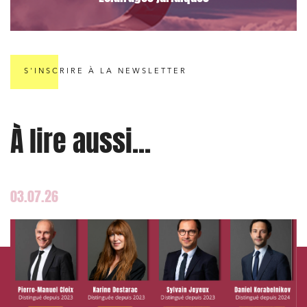
Droit des sociétés et Fusions-Acquisitions
S'INSCRIRE À LA NEWSLETTER
J'ai lu et j'accepte la
politique de confidentialité
À lire aussi...
03.07.26