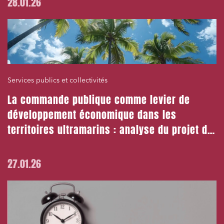
28.01.26
J'ai lu et j'accepte la
politique de confidentialité
Services publics et collectivités
La commande publique comme levier de
développement économique dans les
territoires ultramarins : analyse du projet de
loi de lutte contre la vie chère
27.01.26