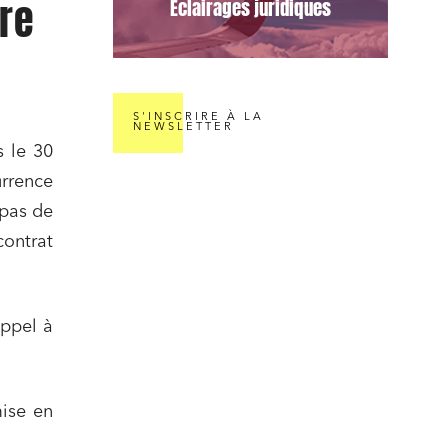
re
Éclairages juridiques
S'INSCRIRE À LA
NEWSLETTER
s le 30
urrence
 pas de
contrat
appel à
mise en