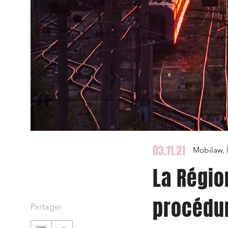
03.11.21
Mobilaw, 
La Régio
procédur
Partager