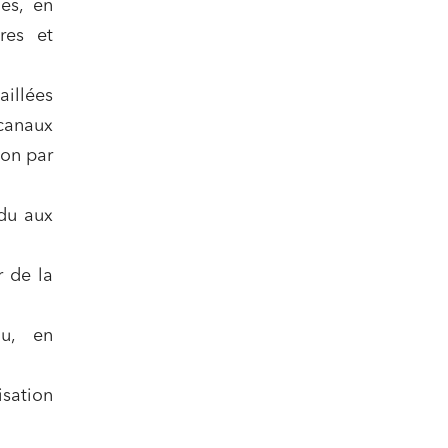
les, en
res et
aillées
canaux
ion par
ndu aux
r de la
au, en
sation