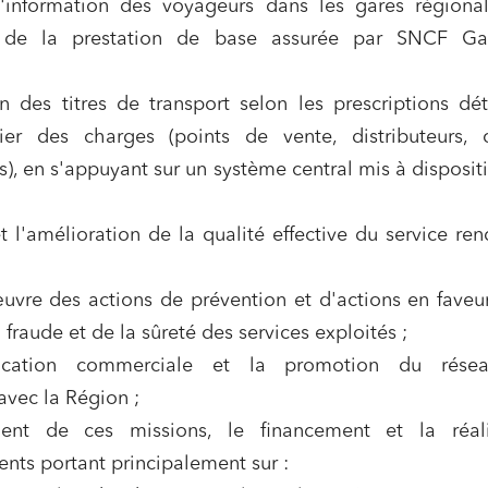
 l'information des voyageurs dans les gares régiona
 publics et collectivités
Commande publique
de la prestation de base assurée par SNCF Ga
 immobiliers
Environnement
on des titres de transport selon les prescriptions dét
sme et aménagement
Banque finance et assurance
er des charges (points de vente, distributeurs, 
s sociétés et Fusions-
tions
s), en s'appuyant sur un système central mis à disposit
t l'amélioration de la qualité effective du service re
et j'accepte la
politique de confidentialité
vre des actions de prévention et d'actions en faveu
a fraude et de la sûreté des services exploités ;
cation commerciale et la promotion du rése
avec la Région ;
nt de ces missions, le financement et la réali
ents portant principalement sur :