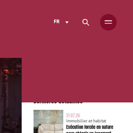
FR
Dernières actualités
21.07.26
Immobilier et habitat
Exécution forcée en nature