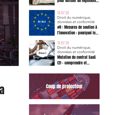
pour obtenir un logement
décent et prescription
triennale de l’action en
16.07.26
réparation
Droit du numérique,
données et conformité
#8 : Mesures de soutien à
l’innovation : pourquoi le
bac à sable réglementaire
15.07.26
est d’abord un sujet de
Droit du numérique,
risque juridique
données et conformité
Mutation du contrat SaaS
(2) – comprendre et
appliquer les clauses
types de la Commission
pour le Data Act
la
Coup de projecteur