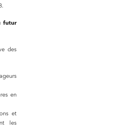
8.
 futur
ive des
yageurs
nomie
ires en
ions et
nt les
ail