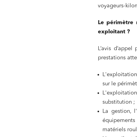
voyageurs-kilom
Le périmètre 
exploitant ?
L’avis d’appel 
prestations atte
L'exploitatio
Relatio
sur le périmè
L'exploitatio
Media e
substitution ;
Entrepr
La gestion, l
Mobilité
équipements
matériels roul
Droit d
conform