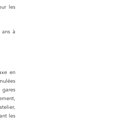
our les
) ans à
taxe en
umulées
 gares
sement,
telier,
ant les