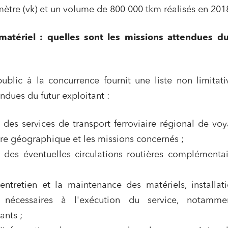
ètre (vk) et un volume de 800 000 tkm réalisés en 201
matériel : quelles sont les missions attendues du
public à la concurrence fournit une liste non limitat
ndues du futur exploitant :
n des services de transport ferroviaire régional de vo
ns commerciales et contrats
Associations et acteurs de l’éco
tre géographique et les missions concernés ;
sociale et solidaire
n des éventuelles circulations routières complémenta
t édition
Immobilier et habitat
ises du numérique
Établissements financiers
'entretien et la maintenance des matériels, installat
 et transport
Règlement des litiges
 nécessaires à l'exécution du service, notamme
ants ;
u numérique, données et
Relations sociales et droit du trav
ité