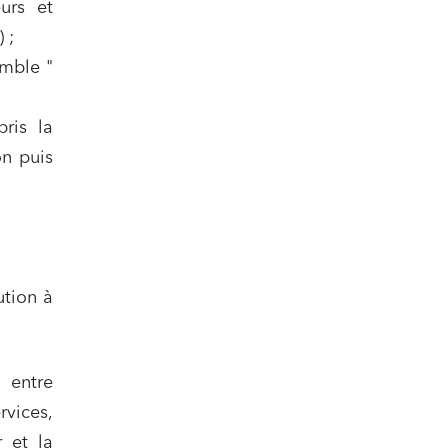
urs et
 ;
mble "
ris la
on puis
ution à
 entre
rvices,
 et la