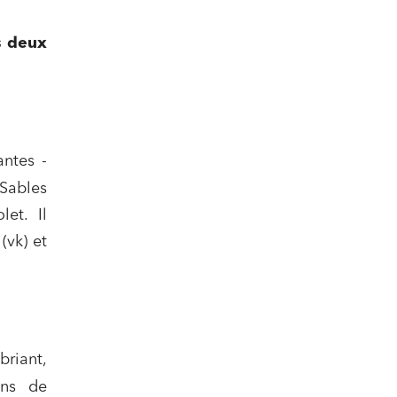
s deux
antes -
 Sables
et. Il
(vk) et
briant,
ons de