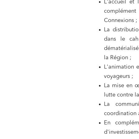
L'accueil et
Services
complément 
Projets
Connexions ;
La distributi
Urbani
dans le cahi
Droit de
Acquisi
dématérialisé
la Région ;
L'animation e
J'ai lu 
voyageurs ;
La mise en œu
lutte contre l
La communi
coordination 
En compléme
d'investissem