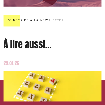
Immobilier et habitat
Entreprises du numérique
S'INSCRIRE À LA NEWSLETTER
Établissements financiers
Mobilité et transport
Règlement des litiges
À lire aussi...
Droit du numérique, données et conformité
Relations sociales et droit du travail
29.01.26
Services publics et collectivités
Commande publique
Projets immobiliers
Environnement
Urbanisme et aménagement
Banque finance et assurance