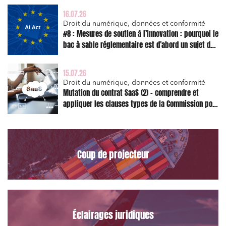
16.07.26
Droit du numérique, données et conformité
#8 : Mesures de soutien à l’innovation : pourquoi le
bac à sable réglementaire est d’abord un sujet de
risque juridique
15.07.26
Droit du numérique, données et conformité
Mutation du contrat SaaS (2) – comprendre et
appliquer les clauses types de la Commission pour
le Data Act
Coup de projecteur
Relations commerciales et contrats
Associations et acteurs de l’économie sociale et
solidaire
Éclairages juridiques
Media et édition