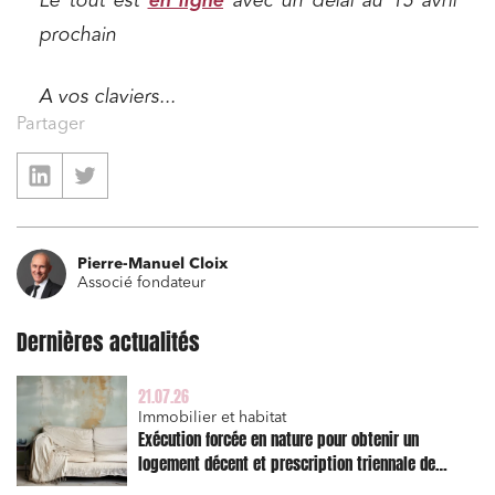
en ligne
Le tout est
avec un délai au 15 avril
prochain
A vos claviers...
Partager
Pierre-Manuel Cloix
Associé fondateur
Dernières actualités
21.07.26
Immobilier et habitat
Exécution forcée en nature pour obtenir un
logement décent et prescription triennale de
l’action en réparation