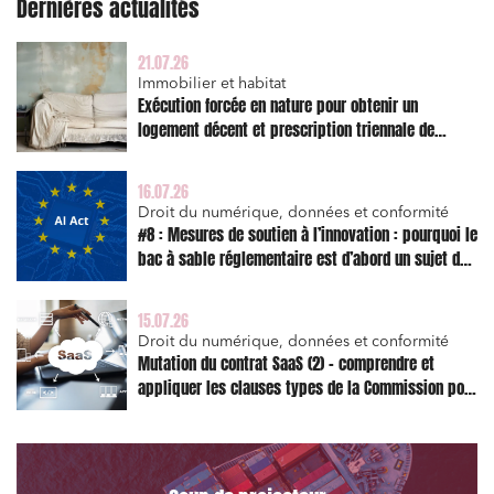
Dernières actualités
Associations et acteurs de l’économie sociale et
solidaire
21.07.26
Media et édition
Immobilier et habitat
Immobilier et habitat
Exécution forcée en nature pour obtenir un
logement décent et prescription triennale de
Entreprises du numérique
l’action en réparation
Établissements financiers
16.07.26
Droit du numérique, données et conformité
Mobilité et transport
#8 : Mesures de soutien à l’innovation : pourquoi le
bac à sable réglementaire est d’abord un sujet de
Règlement des litiges
risque juridique
Droit du numérique, données et conformité
15.07.26
Relations sociales et droit du travail
Droit du numérique, données et conformité
Mutation du contrat SaaS (2) – comprendre et
Services publics et collectivités
appliquer les clauses types de la Commission pour
le Data Act
Commande publique
Projets immobiliers
Environnement