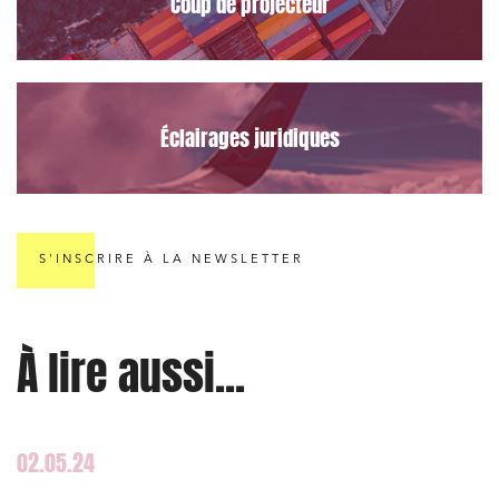
Coup de projecteur
Urbanisme et aménagement
Banque finance et assurance
Droit des sociétés et Fusions-Acquisitions
Éclairages juridiques
J'ai lu et j'accepte la
politique de confidentialité
S'INSCRIRE À LA NEWSLETTER
À lire aussi...
02.05.24