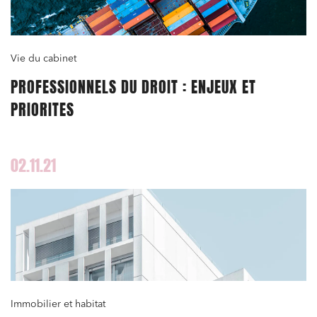
Environnement
Urbanisme et aménagement
Banque finance et assurance
Vie du cabinet
Droit des sociétés et Fusions-Acquisitions
PROFESSIONNELS DU DROIT : ENJEUX ET
PRIORITES
J'ai lu et j'accepte la
politique de confidentialité
02.11.21
Immobilier et habitat