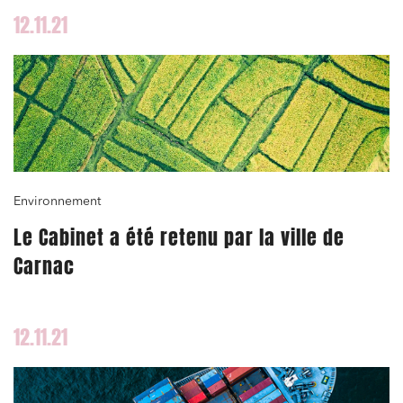
12.11.21
Associations et acteurs de l’économie sociale et
solidaire
Media et édition
Immobilier et habitat
Entreprises du numérique
Établissements financiers
Mobilité et transport
Environnement
Règlement des litiges
Le Cabinet a été retenu par la ville de
Droit du numérique, données et conformité
Carnac
Relations sociales et droit du travail
Services publics et collectivités
12.11.21
Commande publique
Projets immobiliers