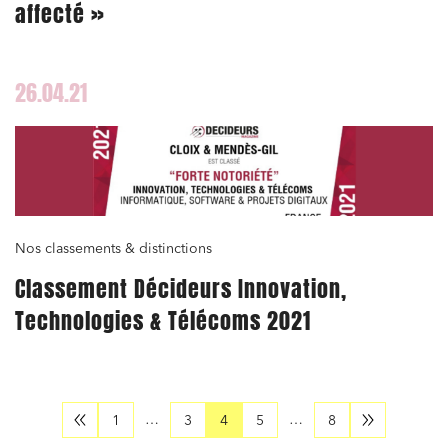
affecté »
26.04.21
Nos classements & distinctions
Classement Décideurs Innovation,
Technologies & Télécoms 2021
…
…
1
3
4
5
8