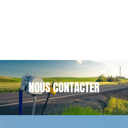
positionnement avec l’acquisition
stratégique du groupe Humensis
…
1
2
8
NOUS
CONTACTER