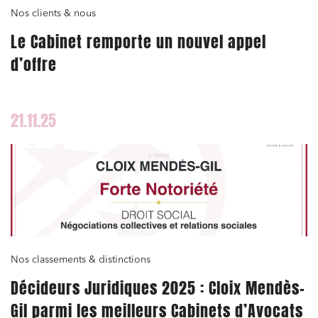
Commande publique
Nos clients & nous
Le Cabinet remporte un nouvel appel
Projets immobiliers
d’offre
Environnement
Urbanisme et aménagement
Banque finance et assurance
21.11.25
Droit des sociétés et Fusions-Acquisitions
J'ai lu et j'accepte la
politique de confidentialité
Nos classements & distinctions
Décideurs Juridiques 2025 : Cloix Mendès-
Gil parmi les meilleurs Cabinets d’Avocats