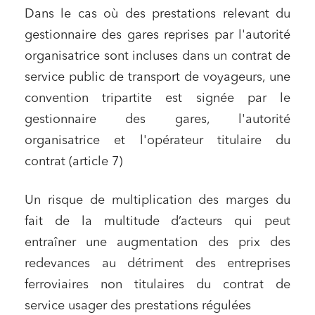
Dans le cas où des prestations relevant du
Relations commerciales et contrats
gestionnaire des gares reprises par l'autorité
Associations et acteurs de l’économie sociale et
solidaire
organisatrice sont incluses dans un contrat de
service public de transport de voyageurs, une
Media et édition
convention tripartite est signée par le
Immobilier et habitat
gestionnaire des gares, l'autorité
Entreprises du numérique
organisatrice et l'opérateur titulaire du
Établissements financiers
contrat (article 7)
Mobilité et transport
Un risque de multiplication des marges du
Règlement des litiges
fait de la multitude d’acteurs qui peut
Droit du numérique, données et conformité
entraîner une augmentation des prix des
Relations sociales et droit du travail
redevances au détriment des entreprises
Services publics et collectivités
ferroviaires non titulaires du contrat de
Commande publique
service usager des prestations régulées