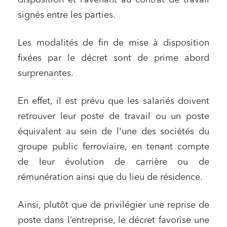
disposition et l’avenant au contrat de travail
Media et édition
signés entre les parties.
Immobilier et habitat
Entreprises du numérique
Les modalités de fin de mise à disposition
Établissements financiers
fixées par le décret sont de prime abord
Mobilité et transport
surprenantes.
Règlement des litiges
En effet, il est prévu que les salariés doivent
Droit du numérique, données et conformité
retrouver leur poste de travail ou un poste
Relations sociales et droit du travail
équivalent au sein de l'une des sociétés du
Services publics et collectivités
groupe public ferroviaire, en tenant compte
Commande publique
de leur évolution de carrière ou de
rémunération ainsi que du lieu de résidence.
Projets immobiliers
Environnement
Ainsi, plutôt que de privilégier une reprise de
Urbanisme et aménagement
poste dans l’entreprise, le décret favorise une