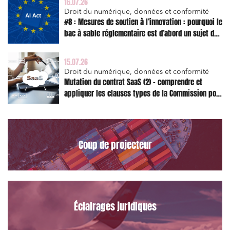
16.07.26
Droit du numérique, données et conformité
#8 : Mesures de soutien à l’innovation : pourquoi le
bac à sable réglementaire est d’abord un sujet de
risque juridique
15.07.26
Droit du numérique, données et conformité
Mutation du contrat SaaS (2) – comprendre et
appliquer les clauses types de la Commission pour
le Data Act
Coup de projecteur
Éclairages juridiques