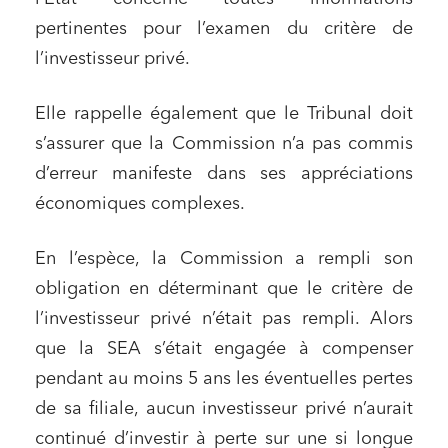
Droit du numérique, données et conformité
pertinentes pour l’examen du critère de
l’investisseur privé.
Relations sociales et droit du travail
Services publics et collectivités
Elle rappelle également que le Tribunal doit
Commande publique
s’assurer que la Commission n’a pas commis
Projets immobiliers
d’erreur manifeste dans ses appréciations
Environnement
économiques complexes.
Urbanisme et aménagement
En l’espèce, la Commission a rempli son
Banque finance et assurance
obligation en déterminant que le critère de
Droit des sociétés et Fusions-Acquisitions
l’investisseur privé n’était pas rempli. Alors
que la SEA s’était engagée à compenser
pendant au moins 5 ans les éventuelles pertes
J'ai lu et j'accepte la
politique de confidentialité
de sa filiale, aucun investisseur privé n’aurait
continué d’investir à perte sur une si longue