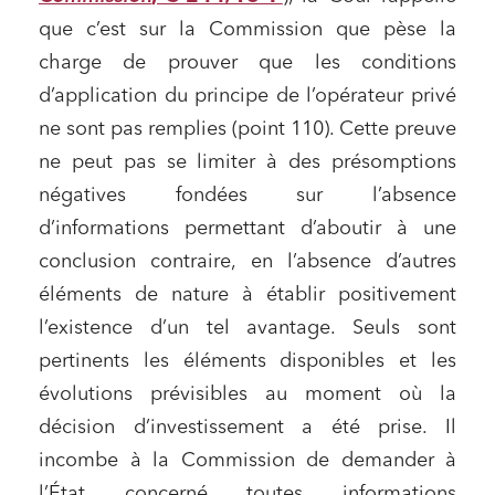
que c’est sur la Commission que pèse la
charge de prouver que les conditions
d’application du principe de l’opérateur privé
ne sont pas remplies (point 110). Cette preuve
ne peut pas se limiter à des présomptions
négatives fondées sur l’absence
Relations commerciales et contrats
d’informations permettant d’aboutir à une
Associations et acteurs de l’économie sociale et
solidaire
conclusion contraire, en l’absence d’autres
Media et édition
éléments de nature à établir positivement
l’existence d’un tel avantage. Seuls sont
Immobilier et habitat
pertinents les éléments disponibles et les
Entreprises du numérique
évolutions prévisibles au moment où la
Établissements financiers
décision d’investissement a été prise. Il
Mobilité et transport
incombe à la Commission de demander à
Règlement des litiges
l’État concerné toutes informations