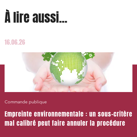
Commande publique
À lire aussi...
Projets immobiliers
Environnement
Urbanisme et aménagement
16.06.26
Banque finance et assurance
Droit des sociétés et Fusions-Acquisitions
J'ai lu et j'accepte la
politique de confidentialité
Commande publique
Empreinte environnementale : un sous-critère
mal calibré peut faire annuler la procédure