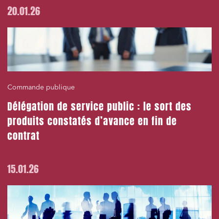
20.01.26
Commande publique
Délégation de service public : le sort des
produits constatés d’avance en fin de
contrat
15.01.26