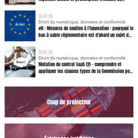
l’action en réparation
16.07.26
Droit du numérique, données et conformité
#8 : Mesures de soutien à l’innovation : pourquoi le
bac à sable réglementaire est d’abord un sujet de
risque juridique
15.07.26
Droit du numérique, données et conformité
Mutation du contrat SaaS (2) – comprendre et
appliquer les clauses types de la Commission pour
le Data Act
Coup de projecteur