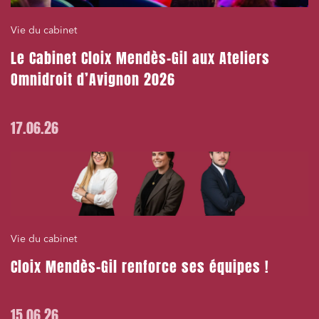
Services publics et collectivités
Vie du cabinet
Commande publique
Le Cabinet Cloix Mendès-Gil aux Ateliers
Projets immobiliers
Omnidroit d’Avignon 2026
Environnement
Urbanisme et aménagement
17.06.26
Banque finance et assurance
Droit des sociétés et Fusions-Acquisitions
J'ai lu et j'accepte la
politique de confidentialité
Vie du cabinet
Cloix Mendès-Gil renforce ses équipes !
15.06.26