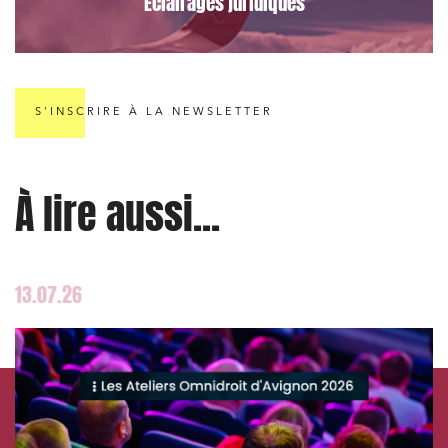
Éclairages juridiques
Relations commerciales et contrats
S'INSCRIRE À LA NEWSLETTER
Associations et acteurs de l’économie sociale et
solidaire
Media et édition
À lire aussi...
Immobilier et habitat
Entreprises du numérique
13.07.26
Établissements financiers
Mobilité et transport
Règlement des litiges
Droit du numérique, données et conformité
Relations sociales et droit du travail