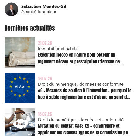
Sébastien Mendès-Gil
Relations commerciales et contrats
Associé fondateur
Associations et acteurs de l’économie sociale et
solidaire
Dernières actualités
Media et édition
21.07.26
Immobilier et habitat
Immobilier et habitat
Exécution forcée en nature pour obtenir un
Entreprises du numérique
logement décent et prescription triennale de
Établissements financiers
l’action en réparation
Mobilité et transport
16.07.26
Droit du numérique, données et conformité
Règlement des litiges
#8 : Mesures de soutien à l’innovation : pourquoi le
bac à sable réglementaire est d’abord un sujet de
Droit du numérique, données et conformité
risque juridique
Relations sociales et droit du travail
15.07.26
Services publics et collectivités
Droit du numérique, données et conformité
Mutation du contrat SaaS (2) – comprendre et
Commande publique
appliquer les clauses types de la Commission pour