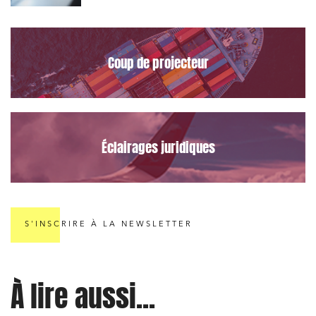
le Data Act
Projets immobiliers
Environnement
Coup de projecteur
Urbanisme et aménagement
Banque finance et assurance
Droit des sociétés et Fusions-Acquisitions
Éclairages juridiques
J'ai lu et j'accepte la
politique de confidentialité
S'INSCRIRE À LA NEWSLETTER
À lire aussi...