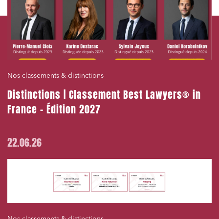
Urbanisme et aménagement
Banque finance et assurance
Droit des sociétés et Fusions-Acquisitions
Nos classements & distinctions
Distinctions | Classement Best Lawyers® in
J'ai lu et j'accepte la
politique de confidentialité
France – Édition 2027
22.06.26