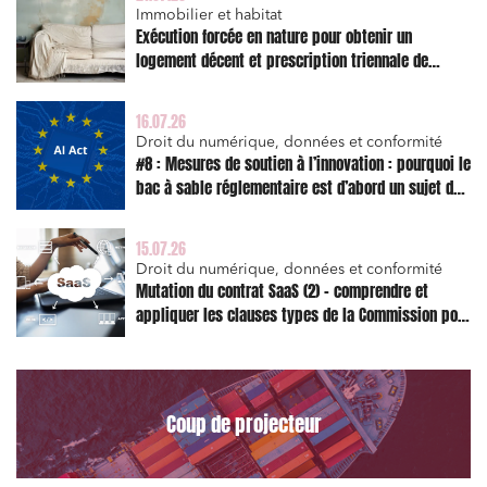
Immobilier et habitat
Media et édition
Exécution forcée en nature pour obtenir un
logement décent et prescription triennale de
Immobilier et habitat
l’action en réparation
Entreprises du numérique
16.07.26
Établissements financiers
Droit du numérique, données et conformité
#8 : Mesures de soutien à l’innovation : pourquoi le
Mobilité et transport
bac à sable réglementaire est d’abord un sujet de
risque juridique
Règlement des litiges
15.07.26
Droit du numérique, données et conformité
Droit du numérique, données et conformité
Mutation du contrat SaaS (2) – comprendre et
Relations sociales et droit du travail
appliquer les clauses types de la Commission pour
Services publics et collectivités
le Data Act
Commande publique
Projets immobiliers
Coup de projecteur
Environnement
Urbanisme et aménagement