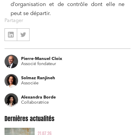
d’organisation et de contrôle dont elle ne
peut se départir.
Partager
Pierre-Manuel Cloix
Associé fondateur
Solmaz Ranjineh
Associée
Alexandra Borde
Collaboratrice
Dernières actualités
Relations commerciales et contrats
Associations et acteurs de l’économie sociale et
solidaire
21.07.26