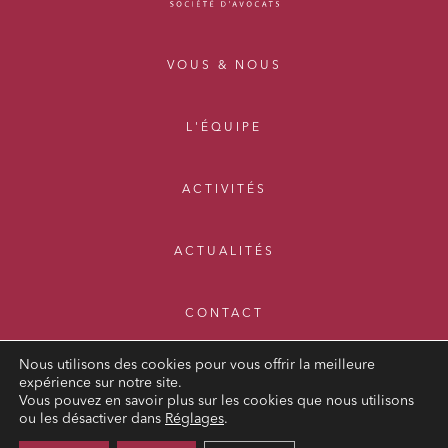
VOUS & NOUS
L'ÉQUIPE
ACTIVITÉS
ACTUALITÉS
CONTACT
Nous utilisons des cookies pour vous offrir la meilleure
expérience sur notre site.
Vous pouvez en savoir plus sur les cookies que nous utilisons
ou les désactiver dans
Réglages
.
MENTIONS LÉGALES