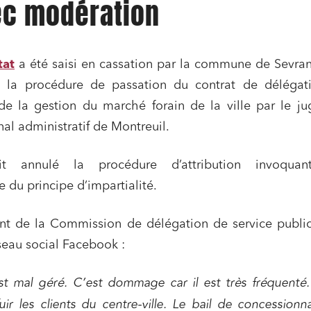
ec modération
tat
a été saisi en cassation par la commune de Sevra
e la procédure de passation du contrat de délégat
 de la gestion du marché forain de la ville par le j
nal administratif de Montreuil.
t annulé la procédure d’attribution invoqua
du principe d’impartialité.
ns commerciales et contrats
Associations et acteurs de l’éco
sociale et solidaire
ent de la Commission de délégation de service public
t édition
Immobilier et habitat
éseau social Facebook :
ises du numérique
Établissements financiers
t mal géré. C’est dommage car il est très fréquenté.
 et transport
Règlement des litiges
 fuir les clients du centre-ville. Le bail de concessionn