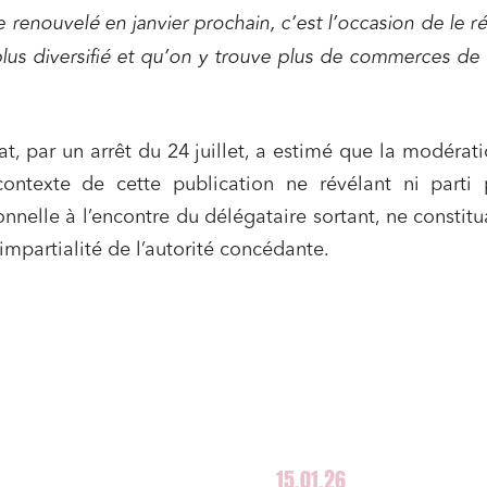
u numérique, données et
Relations sociales et droit du trav
 renouvelé en janvier prochain, c’est l’occasion de le r
ité
 plus diversifié et qu’on y trouve plus de commerces de 
 publics et collectivités
Commande publique
 immobiliers
Environnement
sme et aménagement
Banque finance et assurance
at, par un arrêt du 24 juillet, a estimé que la modérat
s sociétés et Fusions-
ontexte de cette publication ne révélant ni parti p
tions
nnelle à l’encontre du délégataire sortant, ne constitu
’impartialité de l’autorité concédante.
et j'accepte la
politique de confidentialité
15.01.26