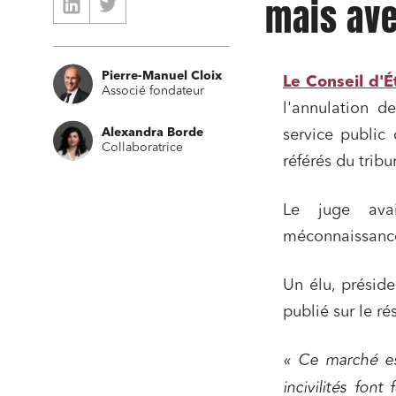
mais av
Pierre-Manuel Cloix
Le Conseil d'É
Associé fondateur
l'annulation d
Alexandra Borde
service public
Collaboratrice
référés du tribu
Le juge avai
méconnaissance 
Relatio
Un élu, présid
Media e
publié sur le r
Entrepr
« Ce marché es
Mobilité
incivilités font