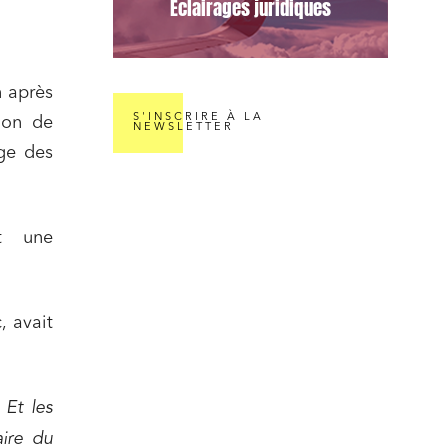
Éclairages juridiques
n après
S'INSCRIRE À LA
ion de
NEWSLETTER
uge des
nt une
nomie
, avait
 Et les
aire du