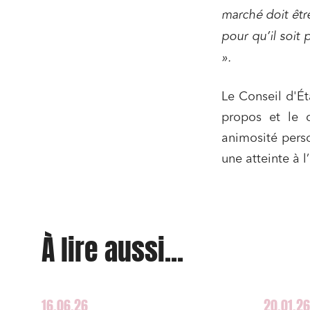
Droit d
marché doit être
conform
pour qu’il soit
Services
».
Projets
Urbani
Le Conseil d'Ét
Droit de
propos et le c
Acquisi
animosité perso
une atteinte à l
J'ai lu 
À lire aussi...
16.06.26
20.01.26