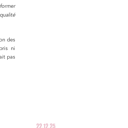
ail
éformer
qualité
ion des
ris ni
ait pas
22.12.25