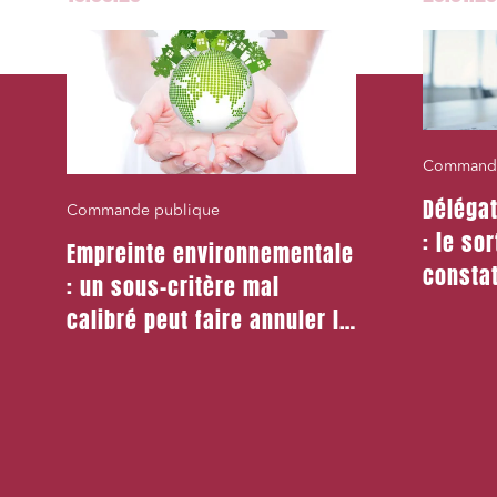
Commande
Délégat
Commande publique
: le so
Empreinte environnementale
constat
: un sous-critère mal
de cont
calibré peut faire annuler la
procédure