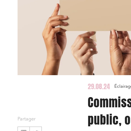
29.08.24
Éclaira
Commissi
public, 
Partager