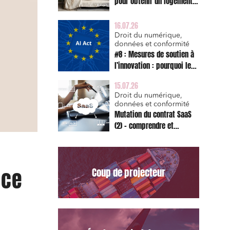
pour obtenir un logement
décent et prescription
triennale de l’action en
16.07.26
réparation
Droit du numérique,
données et conformité
#8 : Mesures de soutien à
l’innovation : pourquoi le
bac à sable réglementaire
15.07.26
est d’abord un sujet de
Droit du numérique,
risque juridique
données et conformité
Mutation du contrat SaaS
(2) – comprendre et
appliquer les clauses
types de la Commission
pour le Data Act
ice
Coup de projecteur