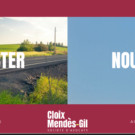
TER
NO
S
A