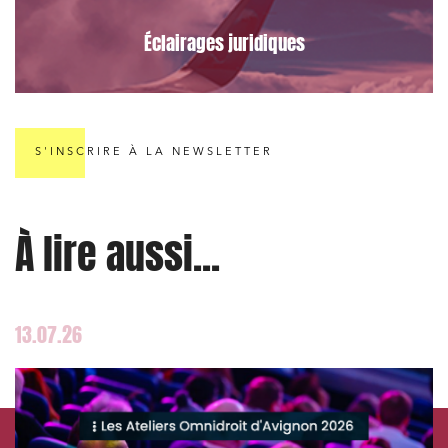
Éclairages juridiques
Relations commerciales et contrats
S'INSCRIRE À LA NEWSLETTER
Associations et acteurs de l’économie sociale et
solidaire
Media et édition
À lire aussi...
Immobilier et habitat
Entreprises du numérique
Établissements financiers
13.07.26
Mobilité et transport
Règlement des litiges
Droit du numérique, données et conformité