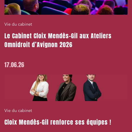
Relations sociales et droit du travail
Services publics et collectivités
Commande publique
Vie du cabinet
Projets immobiliers
Le Cabinet Cloix Mendès-Gil aux Ateliers
Omnidroit d’Avignon 2026
Environnement
Urbanisme et aménagement
17.06.26
Banque finance et assurance
Droit des sociétés et Fusions-Acquisitions
J'ai lu et j'accepte la
politique de confidentialité
Vie du cabinet
Cloix Mendès-Gil renforce ses équipes !