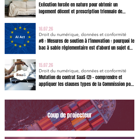
Exécution forcée en nature pour obtenir un
logement décent et prescription triennale de
l’action en réparation
16.07.26
Droit du numérique, données et conformité
#8 : Mesures de soutien à l’innovation : pourquoi le
bac à sable réglementaire est d’abord un sujet de
risque juridique
15.07.26
Droit du numérique, données et conformité
Mutation du contrat SaaS (2) – comprendre et
appliquer les clauses types de la Commission pour
le Data Act
Coup de projecteur