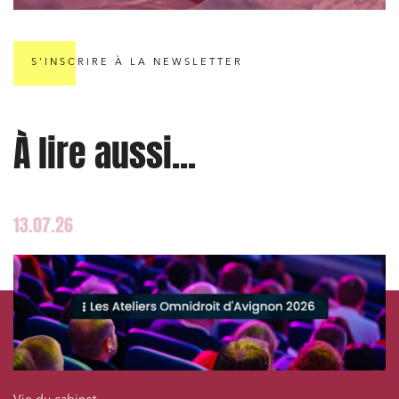
Services publics et collectivités
Commande publique
Projets immobiliers
S'INSCRIRE À LA NEWSLETTER
Environnement
Urbanisme et aménagement
À lire aussi...
Banque finance et assurance
Droit des sociétés et Fusions-Acquisitions
13.07.26
J'ai lu et j'accepte la
politique de confidentialité