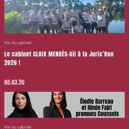
Vie du cabinet
Le cabinet CLOIX MENDÈS-Gil à la Juris’Run
2026 !
05.03.26
Vie du cabinet