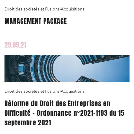
Associations et acteurs de l’économie sociale et
Droit des sociétés et Fusions-Acquisitions
solidaire
MANAGEMENT PACKAGE
Media et édition
Immobilier et habitat
29.09.21
Entreprises du numérique
Établissements financiers
Mobilité et transport
Règlement des litiges
Droit du numérique, données et conformité
Droit des sociétés et Fusions-Acquisitions
Relations sociales et droit du travail
Réforme du Droit des Entreprises en
Services publics et collectivités
Difficulté – Ordonnance n°2021-1193 du 15
Commande publique
septembre 2021
Projets immobiliers